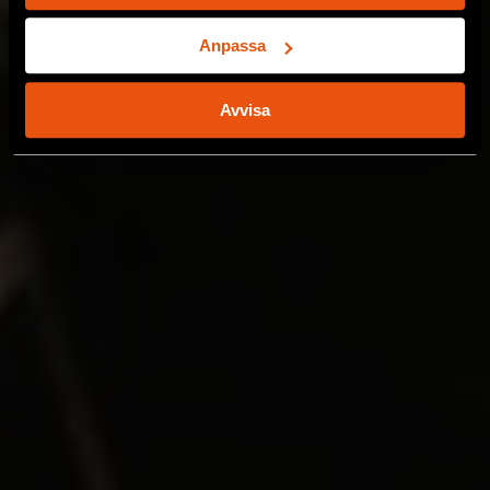
Identifiera din enhet genom att aktivt skanna den
för specifika kännetecken (fingeravtryck)
Anpassa
Ta reda på mer om hur dina personliga uppgifter
behandlas och ställ in dina preferenser i
detaljsektionen
.
Avvisa
Du kan ändra eller dra tillbaka ditt samtycke när som
helst från cookie-förklaringen.
Vi använder enhetsidentifierare för att anpassa innehållet
och annonserna till användarna, tillhandahålla funktioner
för sociala medier och analysera vår trafik. Vi
vidarebefordrar även sådana identifierare och annan
information från din enhet till de sociala medier och
annons- och analysföretag som vi samarbetar med.
Dessa kan i sin tur kombinera informationen med annan
information som du har tillhandahållit eller som de har
samlat in när du har använt deras tjänster.