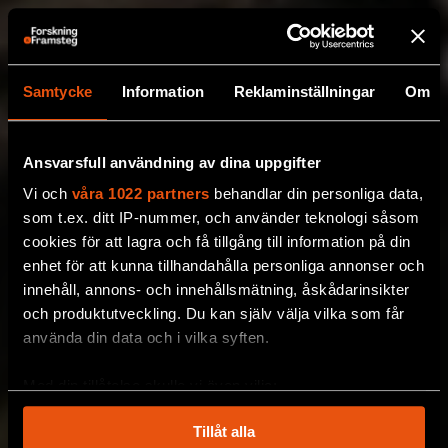
Samtycke
Information
Reklaminställningar
Om
Ansvarsfull användning av dina uppgifter
Vi och
våra 1022 partners
behandlar din personliga data,
som t.ex. ditt IP-nummer, och använder teknologi såsom
cookies för att lagra och få tillgång till information på din
enhet för att kunna tillhandahålla personliga annonser och
innehåll, annons- och innehållsmätning, åskådarinsikter
och produktutveckling. Du kan själv välja vilka som får
använda din data och i vilka syften.
Med din tillåtelse skulle vi även vilja:
Samla in information om din geografiska plats
Tillåt alla
som kan ha en noggrannhet på upp till flera meter