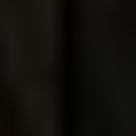
ARKIV & E-TIDNING
LYSSNA/PODD
EVENEMANG & RESOR
SHOP
KONTAKTA F&F
SKRIV I F&F
PRENUMERERA PÅ F&F
ANNONSERA I F&F
OM F&F