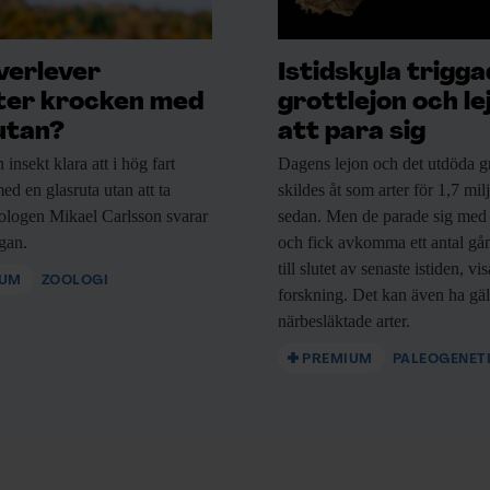
verlever
Istidskyla trigg
ter krocken med
grottlejon och le
utan?
att para sig
n
insekt klara att i hög fart
Dagens lejon och
det utdöda gr
ed en glasruta utan att ta
skildes åt som arter för 1,7 mil
ologen Mikael Carlsson svarar
sedan. Men de parade sig med
ågan.
och fick avkomma ett antal gå
till slutet av senaste istiden, vi
IUM
ZOOLOGI
forskning. Det kan även ha gäl
närbesläktade arter.
PREMIUM
PALEOGENET