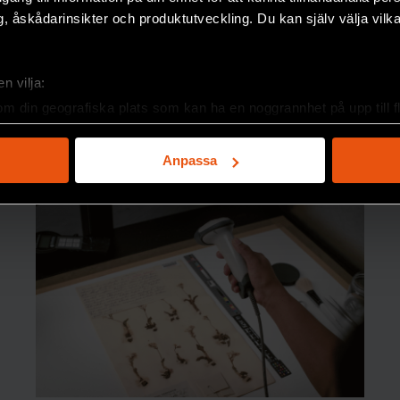
, åskådarinsikter och produktutveckling. Du kan själv välja vilk
n vilja:
om din geografiska plats som kan ha en noggrannhet på upp till f
genom att aktivt skanna den för specifika kännetecken (fingeravt
rsonliga uppgifter behandlas och ställ in dina preferenser i
deta
Anpassa
ke när som helst från cookie-förklaringen.
e för att anpassa innehållet och annonserna till användarna, tillh
vår trafik. Vi vidarebefordrar även sådana identifierare och anna
nnons- och analysföretag som vi samarbetar med. Dessa kan i sin
har tillhandahållit eller som de har samlat in när du har använt 