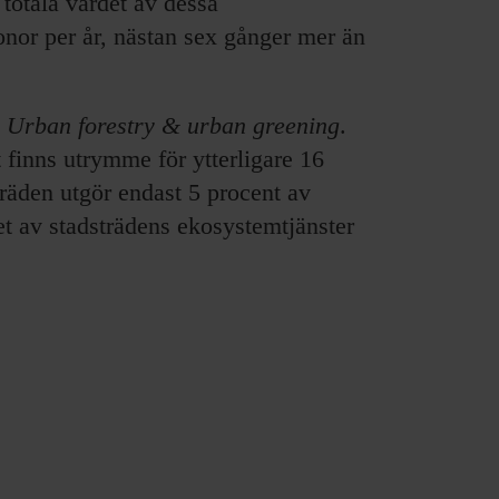
 totala värdet av dessa
ronor per år, nästan sex gånger mer än
i
Urban forestry & urban greening
.
 finns utrymme för ytterligare 16
éträden utgör endast 5 procent av
det av stadsträdens ekosystemtjänster