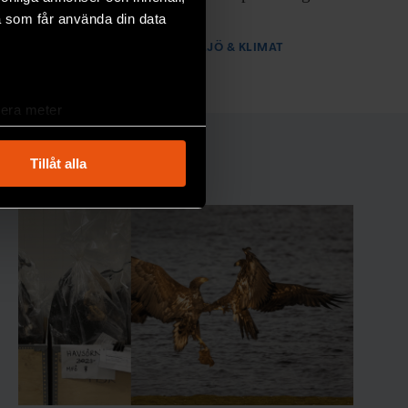
förändringar.
a som får använda din data
PREMIUM
MILJÖ & KLIMAT
lera meter
ryck)
ljsektionen
. Du kan ändra
Tillåt alla
andahålla funktioner för
n information från din enhet
 tur kombinera informationen
deras tjänster.