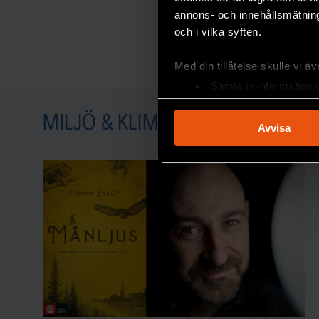
annons- och innehållsmätning
och i vilka syften.
Med din tillåtelse skulle vi äve
Samla in information 
Identifiera din enhet 
MILJÖ & KLIMAT
Ta reda på mer om hur dina pe
Avvisa
eller dra tillbaka ditt samtyc
Vi använder enhetsidentifierar
sociala medier och analysera 
till de sociala medier och a
med annan information som du 