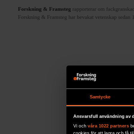
Forskning & Framsteg
rapporterar om fackgranskad
Forskning & Framsteg har bevakat vetenskap sedan 19
Samtycke
Ansvarsfull användning av d
Vi och
våra 1022 partners
be
cookies för att lagra och få t