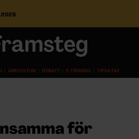
s 2025
S
ö
k
e
f
t
e
r
I
ARKEOLOGI
DEBATT
E-TIDNING
TIPSA F&F
:
lönsamma för