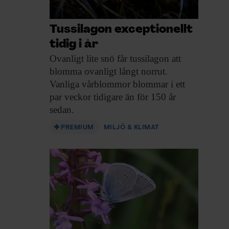
Tussilagon exceptionellt
tidig i år
Ovanligt lite snö
får tussilagon att
blomma ovanligt långt norrut.
Vanliga vårblommor blommar i ett
par veckor tidigare än för 150 år
sedan.
PREMIUM
MILJÖ & KLIMAT