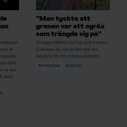
ade
”Man tyckte att
jon
granen var ett ogräs
som trängde sig på”
ottlejonet
Biologen Mårten Lind
har skrivit boken
joner år
Granarnas tid, om ett träd med stor
 varandra
betydelse för det svenska samhället.
nger ända
PREMIUM
BIOLOGI
sar ny dna-
lt andra
IK