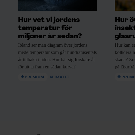
Hur vet vi jordens
Hur ö
temperatur för
insek
miljoner år sedan?
glasr
Ibland ser man
diagram över jordens
Hur kan e
medeltemperatur som går hundratusentals
kollidera m
år tillbaka i tiden. Hur bär sig forskare åt
skada? Zo
för att ta fram en sådan kurva?
på läsarfr
PREMIUM
KLIMATET
PREM