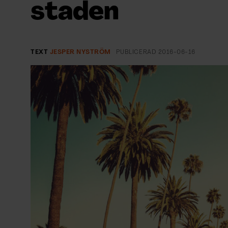
staden
EVENEMANG & RESOR
SHOP
TEXT
JESPER NYSTRÖM
PUBLICERAD
2016-06-16
KONTAKTA F&F
SKRIV I F&F
PRENUMERERA PÅ F&F
ANNONSERA I F&F
OM F&F