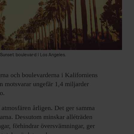
r Sunset boulevard i Los Angeles.
arna och boulevarderna i Kaliforniens
en motsvarar ungefär 1,4 miljarder
o.
r atmosfären årligen. Det ger samma
ägarna. Dessutom minskar alléträden
ngar, förhindrar översvämningar, ger