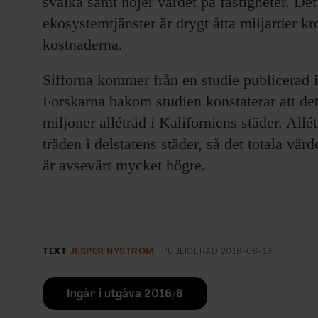
svalka samt höjer värdet på fastigheter. Det
ekosystemtjänster är drygt åtta miljarder k
kostnaderna.
Sifforna kommer från en studie publicerad 
Forskarna bakom studien konstaterar att det
miljoner alléträd i Kaliforniens städer. All
träden i delstatens städer, så det totala vär
är avsevärt mycket högre.
TEXT
JESPER NYSTRÖM
PUBLICERAD
2016-06-16
Ingår i utgåva 2016/8