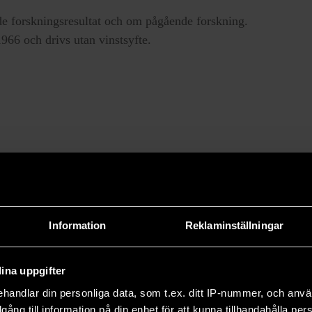
e forskningsresultat och om pågående forskning.
66 och drivs utan vinstsyfte.
Information
Reklaminställningar
ina uppgifter
handlar din personliga data, som t.ex. ditt IP-nummer, och anv
illgång till information på din enhet för att kunna tillhandahålla pe