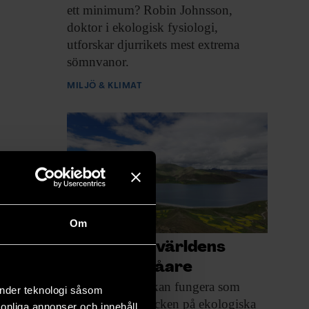
ett minimum? Robin Johnsson,
doktor i ekologisk fysiologi,
utforskar djurrikets mest extrema
sömnvanor.
MILJÖ & KLIMAT
Om
Därför blir världens
sjöar allt blåare
Förändringarna kan fungera
som
änder teknologi såsom
tidiga varningstecken på ekologiska
rsonliga annonser och innehåll,