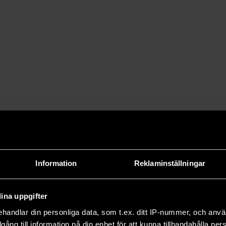
Information
Reklaminställningar
ina uppgifter
handlar din personliga data, som t.ex. ditt IP-nummer, och anv
illgång till information på din enhet för att kunna tillhandahålla pe