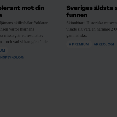
olerant mot din
Sveriges äldsta 
a
funnen
järnans akilleshälar förklarar
Skinnbitar i Historiska
museets
nsen varför hjärnans
visade sig vara en närmare 2 0
a misstag är ett resultat av
gammal sko.
n – och vad vi kan göra åt det.
PREMIUM
ARKEOLOGI
IUM
ONSPSYKOLOGI