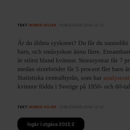
EVENEMANG & RESOR
SHOP
TEXT
HENRIK HÖJER
PUBLICERAD
2014-12-11
KONTAKTA F&F
Är du äldsta syskonet? Du får du sannolikt
SKRIV I F&F
barn, och småsyskon ännu färre. Ensambarn 
är störst bland kvinnor. Storasystrar får 7 pr
PRENUMERERA PÅ F&F
medan storebröder får 5 procent fler barn än
Statistiska centralbyrån, som har
analyserat
ANNONSERA I F&F
kvinnor födda i Sverige på 1950- och 60-tal
OM F&F
TEXT
HENRIK HÖJER
PUBLICERAD
2014-12-11
Ingår i utgåva 2015/2