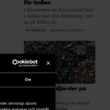
för Indien
I århundraden har
Kina varit det land
i världen med störst befolkning, men
nu går Indien om.
PREMIUM
SAMHÄLLE & KULTUR
Om
Nu är vi 8 miljarder på
jorden
Enligt en ny
beräkning kan toppen
änder teknologi såsom
nås redan på 2050-talet.
rsonliga annonser och innehåll,