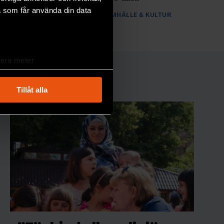
a som får använda din data
PREMIUM
SAMHÄLLE & KULTUR
lera meter
ryck)
ljsektionen
. Du kan ändra
Tillåt alla
andahålla funktioner för
n information från din enhet
 tur kombinera informationen
deras tjänster.