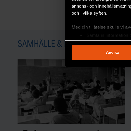
annons- och innehållsmätning
och i vilka syften.
Med din tillåtelse skulle vi äve
Samla in information 
Identifiera din enhet 
SAMHÄLLE & KULTUR
Ta reda på mer om hur dina pe
Avvisa
eller dra tillbaka ditt samtyc
Vi använder enhetsidentifierar
sociala medier och analysera 
till de sociala medier och a
med annan information som du 