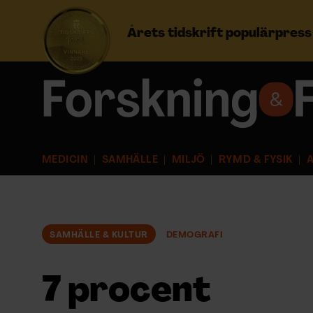
Årets tidskrift populärpres
Prenumerera
Logga in
MEDICIN
SAMHÄLLE
MILJÖ
RYMD & FYSIK
A
NYHETSBREV
ÄMNEN
SAMHÄLLE & KULTUR
DEMOGRAFI
ARKIV & E-TIDNING
7 procent
LYSSNA/PODD