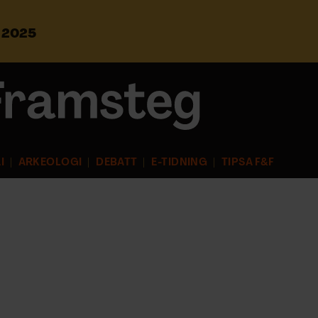
s 2025
S
ö
k
e
f
t
e
r
I
ARKEOLOGI
DEBATT
E-TIDNING
TIPSA F&F
: