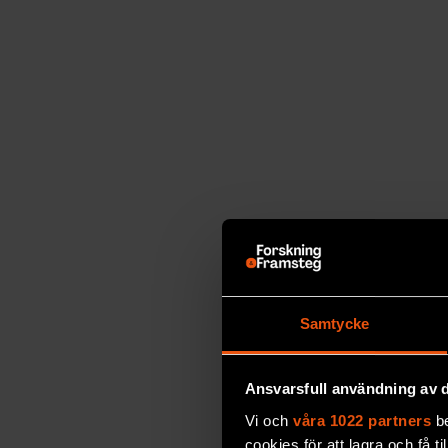
Samtycke
Ansvarsfull användning av d
Vi och
våra 1022 partners
be
cookies för att lagra och få t