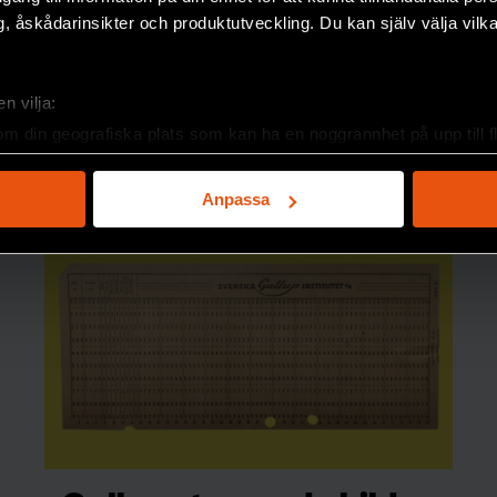
, åskådarinsikter och produktutveckling. Du kan själv välja vilk
n vilja:
om din geografiska plats som kan ha en noggrannhet på upp till f
genom att aktivt skanna den för specifika kännetecken (fingeravt
rsonliga uppgifter behandlas och ställ in dina preferenser i
deta
Anpassa
ke när som helst från cookie-förklaringen.
e för att anpassa innehållet och annonserna till användarna, tillh
vår trafik. Vi vidarebefordrar även sådana identifierare och anna
nnons- och analysföretag som vi samarbetar med. Dessa kan i sin
har tillhandahållit eller som de har samlat in när du har använt 