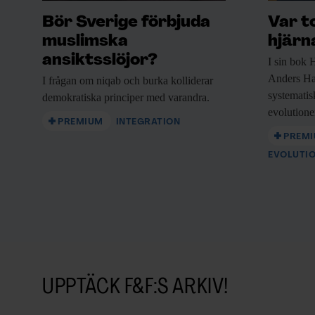
Bör Sverige förbjuda
Var t
muslimska
hjärn
ansiktsslöjor?
I sin bok
H
Anders Ha
I frågan om
niqab och burka kolliderar
systematisk
demokratiska principer med varandra.
evolutione
PREMIUM
INTEGRATION
PREM
EVOLUTI
UPPTÄCK F&F:S ARKIV!