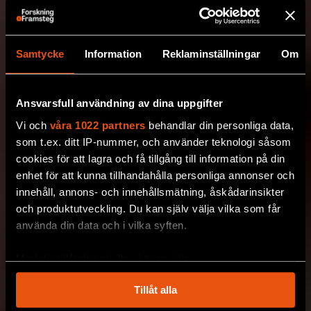
Samtycke
Information
Reklaminställningar
Om
Ansvarsfull användning av dina uppgifter
Vi och
våra 1022 partners
behandlar din personliga data,
som t.ex. ditt IP-nummer, och använder teknologi såsom
cookies för att lagra och få tillgång till information på din
enhet för att kunna tillhandahålla personliga annonser och
innehåll, annons- och innehållsmätning, åskådarinsikter
och produktutveckling. Du kan själv välja vilka som får
använda din data och i vilka syften.
Med din tillåtelse skulle vi även vilja:
Samla in information om din geografiska plats
Tillåt alla
som kan ha en noggrannhet på upp till flera meter