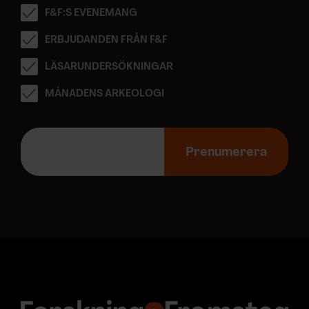
F&F:S EVENEMANG
ERBJUDANDEN FRÅN F&F
LÄSARUNDERSÖKNINGAR
MÅNADENS ARKEOLOGI
E
-
Prenumerera
p
o
s
t
a
d
r
e
s