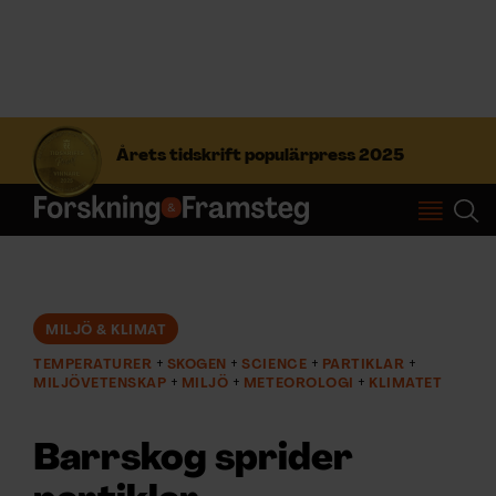
S
ö
Årets tidskrift populärpress 2025
k
e
f
Prenumerera
t
e
r
Logga in
:
MILJÖ & KLIMAT
TEMPERATURER
SKOGEN
SCIENCE
PARTIKLAR
NYHETSBREV
MILJÖVETENSKAP
MILJÖ
METEOROLOGI
KLIMATET
ÄMNEN
Barrskog sprider