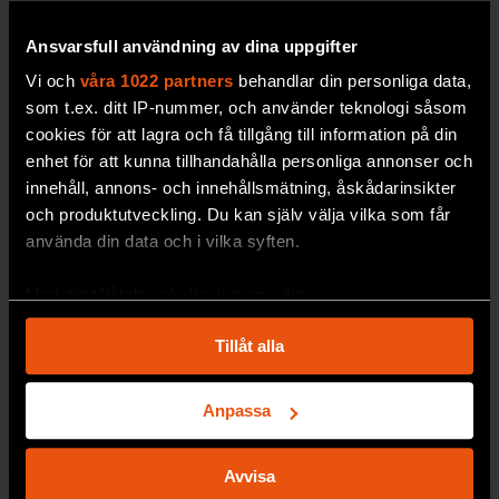
modeller och AI ska
upphov till på
bedömningarna få
jorden.
Ansvarsfull användning av dina uppgifter
bättre precision.
Vi och
våra 1022 partners
behandlar din personliga data,
MÅNEN
PREMIUM
som t.ex. ditt IP-nummer, och använder teknologi såsom
cookies för att lagra och få tillgång till information på din
BIOLOGISK MÅNGFALD
enhet för att kunna tillhandahålla personliga annonser och
innehåll, annons- och innehållsmätning, åskådarinsikter
och produktutveckling. Du kan själv välja vilka som får
använda din data och i vilka syften.
Med din tillåtelse skulle vi även vilja:
Samla in information om din geografiska plats
Tillåt alla
som kan ha en noggrannhet på upp till flera meter
Nytt
Identifiera din enhet genom att aktivt skanna den
frysrum på
för specifika kännetecken (fingeravtryck)
Anpassa
Naturhistor
Ta reda på mer om hur dina personliga uppgifter
iska säkrar
behandlas och ställ in dina preferenser i
detaljsektionen
.
Avvisa
Du kan ändra eller dra tillbaka ditt samtycke när som