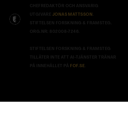
CHEFREDAKTÖR OCH ANSVARIG
UTGIVARE
JONAS MATTSSON
.
STIFTELSEN FORSKNING & FRAMSTEG.
ORG.NR: 802008-7246.
STIFTELSEN FORSKNING & FRAMSTEG
TILLÅTER INTE ATT AI-TJÄNSTER TRÄNAR
PÅ INNEHÅLLET PÅ
FOF.SE
.
Stäng