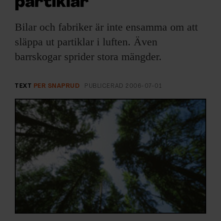
partiklar
ARKIV & E-TIDNING
Bilar och fabriker är inte ensamma om att
LYSSNA/PODD
släppa ut partiklar i luften. Även
barrskogar sprider stora mängder.
EVENEMANG & RESOR
SHOP
TEXT
PER SNAPRUD
PUBLICERAD
2006-07-01
KONTAKTA F&F
SKRIV I F&F
PRENUMERERA PÅ F&F
ANNONSERA I F&F
OM F&F