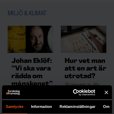
MILJÖ & KLIMAT
Johan Eklöf:
Hur vet man
”Vi ska vara
att en art är
rädda om
utrotad?
månskenet”
30 procent av
alla
arter som har klassats
I boken Månljus
som utrotade
skildrar biologen
återupptäckts igen.
Johan Eklöf de
Samtycke
Information
Reklaminställningar
Om
Med matematiska
rytmer månen ger