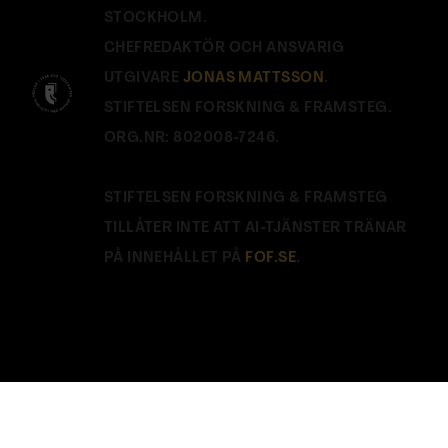
STOCKHOLM.
CHEFREDAKTÖR OCH ANSVARIG
UTGIVARE
JONAS MATTSSON
.
STIFTELSEN FORSKNING & FRAMSTEG.
ORG.NR: 802008-7246.
STIFTELSEN FORSKNING & FRAMSTEG
TILLÅTER INTE ATT AI-TJÄNSTER TRÄNAR
PÅ INNEHÅLLET PÅ
FOF.SE
.
Stäng