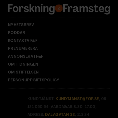
s
s
:
NYHETSBREV
PODDAR
KONTAKTA F&F
PRENUMERERA
ANNONSERA I F&F
OM TIDNINGEN
OM STIFTELSEN
PERSONUPPGIFTSPOLICY
KUNDTJÄNST:
KUNDTJANST@FOF.SE
, 08-
121 060 64 (VARDAGAR 8.30–17.00).
ADRESS:
DALAGATAN 32
, 113 24