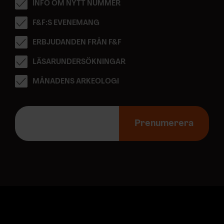
INFO OM NYTT NUMMER
F&F:S EVENEMANG
ERBJUDANDEN FRÅN F&F
LÄSARUNDERSÖKNINGAR
MÅNADENS ARKEOLOGI
E
-
Prenumerera
p
o
s
t
a
d
r
e