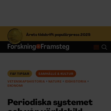
S
ö
Årets tidskrift populärpress 2025
k
e
f
Prenumerera
t
e
r
Logga in
:
F&F TIPSAR
SAMHÄLLE & KULTUR
VETENSKAPSHISTORIA
NATURE
IDÉHISTORIA
NYHETSBREV
EKONOMI
ÄMNEN
Periodiska systemet