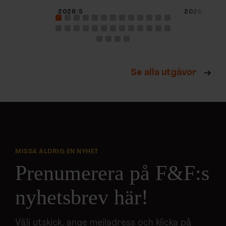
2026/5
2026/4
Se alla utgåvor
MISSA ALDRIG EN NYHET
Prenumerera på F&F:s
nyhetsbrev här!
Välj utskick, ange mejladress och klicka på