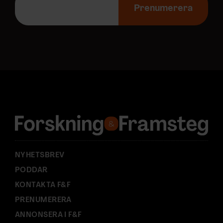
-
Prenumerera
p
o
s
t
a
d
r
e
s
s
:
NYHETSBREV
PODDAR
KONTAKTA F&F
PRENUMERERA
ANNONSERA I F&F