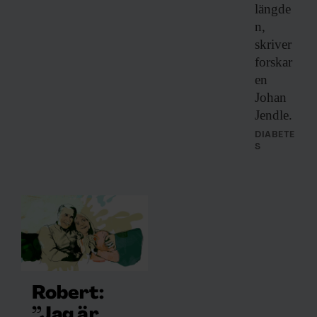
längde
n,
skriver
forskar
en
Johan
Jendle.
DIABETE
S
Robert:
”Jag är