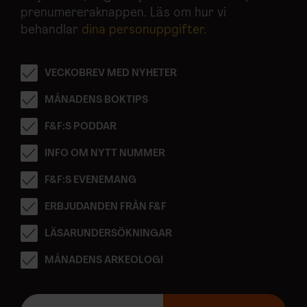
prenumereraknappen. Läs om hur vi
behandlar
dina personuppgifter
.
VECKOBREV MED NYHETER
MÅNADENS BOKTIPS
F&F:S PODDAR
INFO OM NYTT NUMMER
F&F:S EVENEMANG
ERBJUDANDEN FRÅN F&F
LÄSARUNDERSÖKNINGAR
MÅNADENS ARKEOLOGI
E