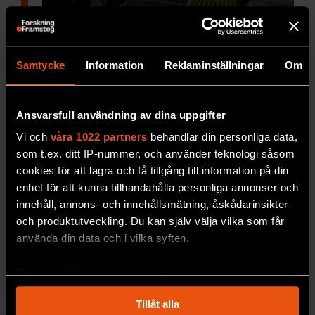
Blir arbetsmiljön sämre när
kollegorna scrollar på rasten?
Att kollegor hellre
scrollar på mobilen än
Samtycke
Information
Reklaminställningar
Om
pratar med varandra tycks kunna försämra
arbetsmiljön.
Ansvarsfull användning av dina uppgifter
PREMIUM
SAMHÄLLE & KULTUR
Vi och
våra 1022 partners
behandlar din personliga data,
som t.ex. ditt IP-nummer, och använder teknologi såsom
cookies för att lagra och få tillgång till information på din
enhet för att kunna tillhandahålla personliga annonser och
innehåll, annons- och innehållsmätning, åskådarinsikter
och produktutveckling. Du kan själv välja vilka som får
använda din data och i vilka syften.
Med din tillåtelse skulle vi även vilja:
Samla in information om din geografiska plats
Tillåt alla
som kan ha en noggrannhet på upp till flera meter