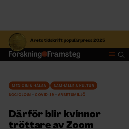
S
ö
Årets tidskrift populärpress 2025
k
e
f
Prenumerera
t
e
r
Logga in
:
MEDICIN & HÄLSA
SAMHÄLLE & KULTUR
SOCIOLOGI
COVID-19
ARBETSMILJÖ
NYHETSBREV
Därför blir kvinnor
ÄMNEN
tröttare av Zoom