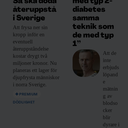
med typ 2-
Så ska döda
diabetes
återuppstå
samma
i Sverige
teknik som
Att frysa ner
sin
kropp inför en
de med typ
eventuell
1”
återuppståndelse
Att de
kostar drygt två
inte
miljoner kronor. Nu
erbjuds
planeras ett lager för
löpand
djupfrysta människor
e
i norra Sverige.
mätnin
PREMIUM
g av
blodso
DÖDLIGHET
cker
blir
dyrare i