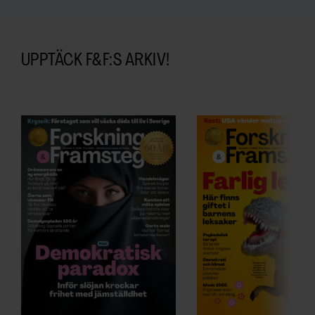
UPPTÄCK F&F:S ARKIV!