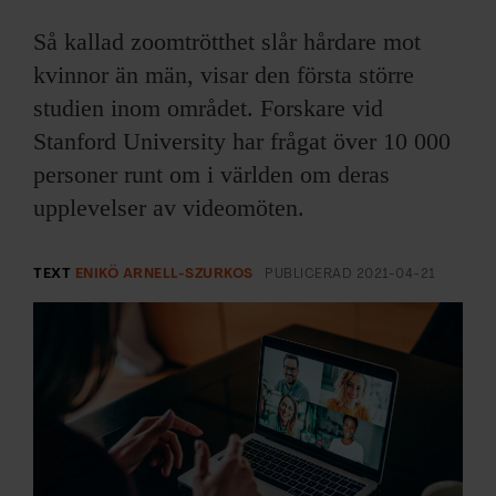
ARKIV & E-TIDNING
Så kallad zoomtrötthet slår hårdare mot
LYSSNA/PODD
kvinnor än män, visar den första större
studien inom området. Forskare vid
EVENEMANG & RESOR
Stanford University har frågat över 10 000
personer runt om i världen om deras
SHOP
upplevelser av videomöten.
KONTAKTA F&F
TEXT
ENIKÖ ARNELL-SZURKOS
PUBLICERAD
2021-04-21
SKRIV I F&F
PRENUMERERA PÅ F&F
ANNONSERA I F&F
OM F&F