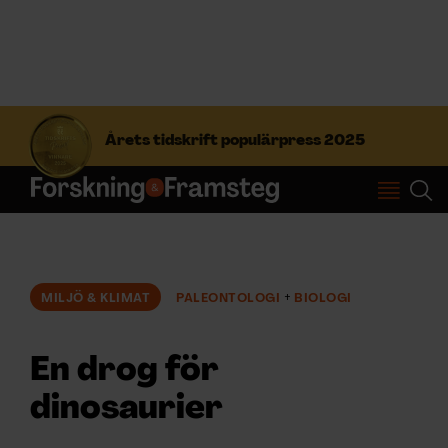
S
ö
Årets tidskrift populärpress 2025
k
e
f
Prenumerera
t
e
r
Logga in
:
MILJÖ & KLIMAT
PALEONTOLOGI
BIOLOGI
NYHETSBREV
En drog för
ÄMNEN
dinosaurier