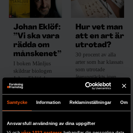
Johan Eklöf:
Hur vet man
”Vi ska vara
att en art är
rädda om
utrotad?
månskenet”
30 procent av
alla
arter som har klassats
I boken Månljus
som utrotade
skildrar biologen
återupptäckts igen.
Johan Eklöf de
Med matematiska
rytmer månen ger
modeller och AI ska
upphov till på
bedömningarna få
jorden.
Samtycke
Information
Reklaminställningar
Om
bättre precision.
MÅNEN
PREMIUM
Ansvarsfull användning av dina uppgifter
BIOLOGISK MÅNGFALD
Vi och
våra 1022 partners
behandlar din personliga data,