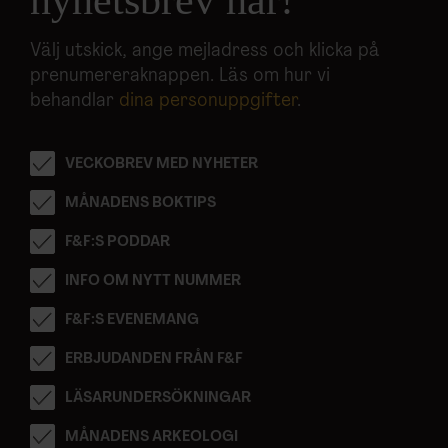
Välj utskick, ange mejladress och klicka på
prenumereraknappen. Läs om hur vi
behandlar
dina personuppgifter
.
VECKOBREV MED NYHETER
MÅNADENS BOKTIPS
F&F:S PODDAR
INFO OM NYTT NUMMER
F&F:S EVENEMANG
ERBJUDANDEN FRÅN F&F
LÄSARUNDERSÖKNINGAR
MÅNADENS ARKEOLOGI