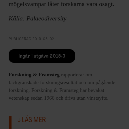
mögelsvampar låter forskarna vara osagt.
Källa: Palaeodiversity
PUBLICERAD
2015-03-02
Ingår i utgåva 2015/3
Forskning & Framsteg
rapporterar om
fackgranskade forskningsresultat och om pågående
forskning. Forskning & Framsteg har bevakat
vetenskap sedan 1966 och drivs utan vinstsyfte.
LÄS MER