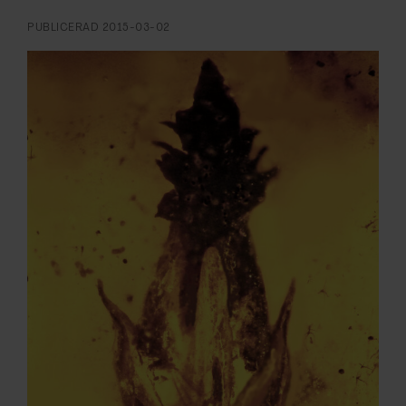
ARKIV & E-TIDNING
PUBLICERAD
2015-03-02
LYSSNA/PODD
EVENEMANG & RESOR
SHOP
KONTAKTA F&F
SKRIV I F&F
PRENUMERERA PÅ F&F
ANNONSERA I F&F
OM F&F