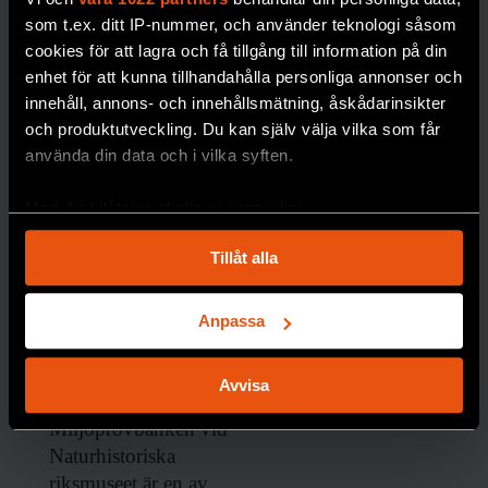
som t.ex. ditt IP-nummer, och använder teknologi såsom
cookies för att lagra och få tillgång till information på din
enhet för att kunna tillhandahålla personliga annonser och
innehåll, annons- och innehållsmätning, åskådarinsikter
och produktutveckling. Du kan själv välja vilka som får
använda din data och i vilka syften.
Nytt
Med din tillåtelse skulle vi även vilja:
frysrum på
Samla in information om din geografiska plats
Tillåt alla
Naturhistor
som kan ha en noggrannhet på upp till flera meter
Identifiera din enhet genom att aktivt skanna den
iska säkrar
för specifika kännetecken (fingeravtryck)
Anpassa
forskning
Ta reda på mer om hur dina personliga uppgifter
om
behandlas och ställ in dina preferenser i
detaljsektionen
.
Avvisa
miljögifter
Du kan ändra eller dra tillbaka ditt samtycke när som
helst från cookie-förklaringen.
Miljöprovbanken vid
Naturhistoriska
Vi använder enhetsidentifierare för att anpassa innehållet
riksmuseet är en av