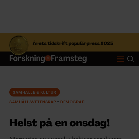
S
ö
Årets tidskrift populärpress 2025
k
e
f
Prenumerera
t
e
r
Logga in
:
SAMHÄLLE & KULTUR
SAMHÄLLSVETENSKAP
DEMOGRAFI
NYHETSBREV
Helst på en onsdag!
ÄMNEN
Merparten av svenska bebisar ser dagens