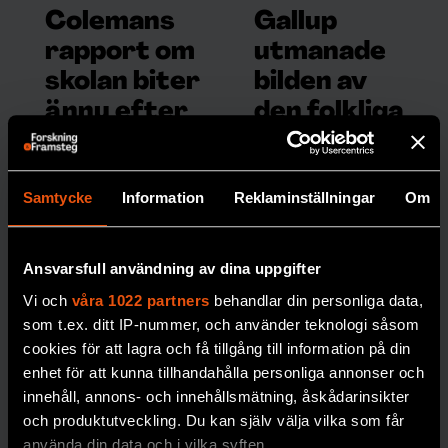
Colemans
Gallup
rapport om
utmanade
skolan biter
bilden av
ännu efter
den folkliga
60 år
opinionen
Den omtalade
Opinionsmätningarn
Colemanrapporten
as ankomst till
Samtycke
Information
Reklaminställningar
Om
gav obekväma svar
Sverige på 1940-talet
om
gav hopp om
Ansvarsfull användning av dina uppgifter
skolsegregationens
starkare demokrati –
orsaker. 60 år efter
men mötte också
Vi och
våra 1022 partners
behandlar din personliga data,
sin tillkomst gör den
starkt motstånd.
som t.ex. ditt IP-nummer, och använder teknologi såsom
fortfarande avtryck i
cookies för att lagra och få tillgång till information på din
MEDIA
debatten.
enhet för att kunna tillhandahålla personliga annonser och
innehåll, annons- och innehållsmätning, åskådarinsikter
SOCIOLOGI
och produktutveckling. Du kan själv välja vilka som får
använda din data och i vilka syften.