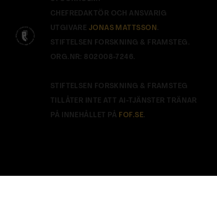
CHEFREDAKTÖR OCH ANSVARIG
UTGIVARE
JONAS MATTSSON
.
STIFTELSEN FORSKNING & FRAMSTEG.
ORG.NR: 802008-7246.
STIFTELSEN FORSKNING & FRAMSTEG
TILLÅTER INTE ATT AI-TJÄNSTER TRÄNAR
PÅ INNEHÅLLET PÅ
FOF.SE
.
Stäng