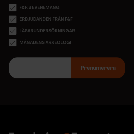
F&F:S EVENEMANG
ERBJUDANDEN FRÅN F&F
LÄSARUNDERSÖKNINGAR
MÅNADENS ARKEOLOGI
E
-
Prenumerera
p
o
s
t
a
d
r
e
s