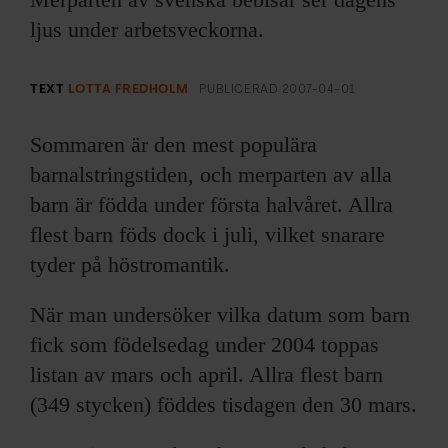
ARKIV & E-TIDNING
ljus under arbetsveckorna.
LYSSNA/PODD
TEXT
LOTTA FREDHOLM
PUBLICERAD
2007-04-01
EVENEMANG & RESOR
Sommaren är den mest populära
SHOP
barnalstringstiden, och merparten av alla
barn är födda under första halvåret. Allra
KONTAKTA F&F
flest barn föds dock i juli, vilket snarare
tyder på höstromantik.
SKRIV I F&F
När man undersöker vilka datum som barn
PRENUMERERA PÅ F&F
fick som födelsedag under 2004 toppas
listan av mars och april. Allra flest barn
ANNONSERA I F&F
(349 stycken) föddes tisdagen den 30 mars.
OM F&F