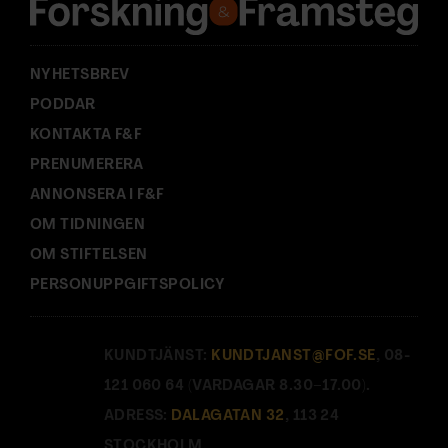
s
:
NYHETSBREV
PODDAR
KONTAKTA F&F
PRENUMERERA
ANNONSERA I F&F
OM TIDNINGEN
OM STIFTELSEN
PERSONUPPGIFTSPOLICY
KUNDTJÄNST:
KUNDTJANST@FOF.SE
, 08-
121 060 64 (VARDAGAR 8.30–17.00).
ADRESS:
DALAGATAN 32
, 113 24
STOCKHOLM.