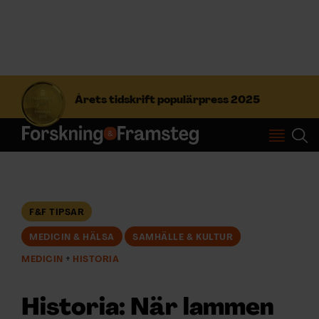
S
ö
Årets tidskrift populärpress 2025
k
e
f
Prenumerera
t
e
r
Logga in
:
F&F TIPSAR
MEDICIN & HÄLSA
SAMHÄLLE & KULTUR
NYHETSBREV
MEDICIN
HISTORIA
ÄMNEN
Historia: När lammen