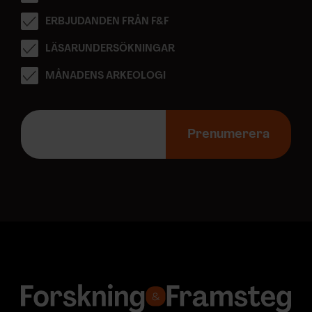
ERBJUDANDEN FRÅN F&F
LÄSARUNDERSÖKNINGAR
MÅNADENS ARKEOLOGI
E
-
Prenumerera
p
o
s
t
a
d
r
e
s
s