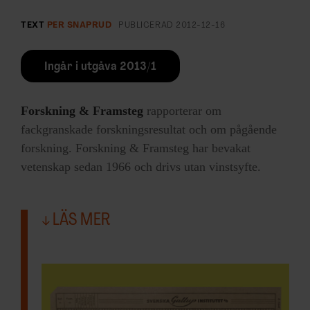
TEXT
PER SNAPRUD
PUBLICERAD
2012-12-16
Ingår i utgåva 2013/1
Forskning & Framsteg
rapporterar om
fackgranskade forskningsresultat och om pågående
forskning. Forskning & Framsteg har bevakat
vetenskap sedan 1966 och drivs utan vinstsyfte.
LÄS MER