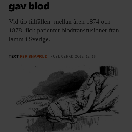
ARKIV & E-TIDNING
gav blod
LYSSNA/PODD
Vid tio tillfällen mellan åren 1874 och
1878 fick patienter blodtransfusioner från
EVENEMANG & RESOR
lamm i Sverige.
SHOP
TEXT
PER SNAPRUD
PUBLICERAD
2012-12-16
KONTAKTA F&F
SKRIV I F&F
PRENUMERERA PÅ F&F
ANNONSERA I F&F
OM F&F