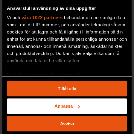
e
i norra Sverige.
Ansvarsfull användning av dina uppgifter
mätnin
Vi och
våra 1022 partners
behandlar din personliga data,
PREMIUM
g av
som t.ex. ditt IP-nummer, och använder teknologi såsom
blodso
DÖDLIGHET
cookies för att lagra och få tillgång till information på din
cker
enhet för att kunna tillhandahålla personliga annonser och
blir
innehåll, annons- och innehållsmätning, åskådarinsikter
dyrare i
och produktutveckling. Du kan själv välja vilka som får
längde
använda din data och i vilka syften.
n,
skriver
Med din tillåtelse skulle vi även vilja:
forskar
Samla in information om din geografiska plats
en
Tillåt alla
som kan ha en noggrannhet på upp till flera meter
Johan
Identifiera din enhet genom att aktivt skanna den
Jendle.
för specifika kännetecken (fingeravtryck)
Anpassa
DIABETE
Ta reda på mer om hur dina personliga uppgifter
S
behandlas och ställ in dina preferenser i
detaljsektionen
.
Avvisa
Du kan ändra eller dra tillbaka ditt samtycke när som