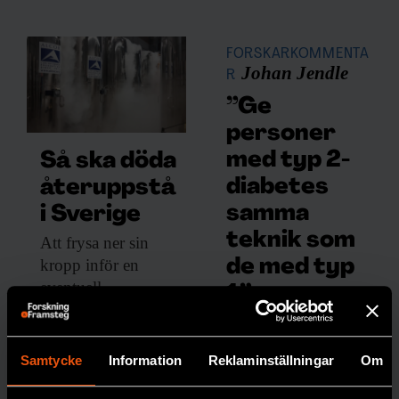
FORSKARKOMMENTA
Johan Jendle
R
”Ge
personer
med typ 2-
Så ska döda
diabetes
återuppstå
samma
i Sverige
teknik som
Att frysa ner
sin
kropp inför en
de med typ
eventuell
1”
återuppståndelse
Att de
kostar drygt två
inte
miljoner kronor. Nu
Samtycke
Information
Reklaminställningar
Om
erbjuds
planeras ett lager för
löpand
djupfrysta människor