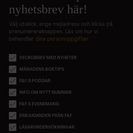
nyhetsbrev här!
Välj utskick, ange mejladress och klicka på
prenumereraknappen. Läs om hur vi
behandlar
dina personuppgifter
.
VECKOBREV MED NYHETER
MÅNADENS BOKTIPS
F&F:S PODDAR
INFO OM NYTT NUMMER
F&F:S EVENEMANG
ERBJUDANDEN FRÅN F&F
LÄSARUNDERSÖKNINGAR