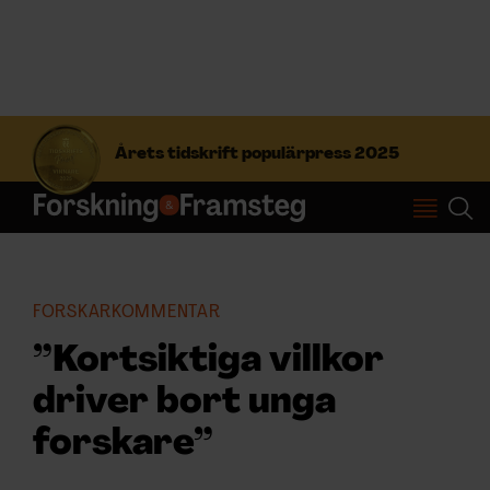
S
ö
Årets tidskrift populärpress 2025
k
e
f
Prenumerera
t
e
r
Logga in
:
FORSKARKOMMENTAR
”Kortsiktiga villkor
NYHETSBREV
driver bort unga
ÄMNEN
forskare”