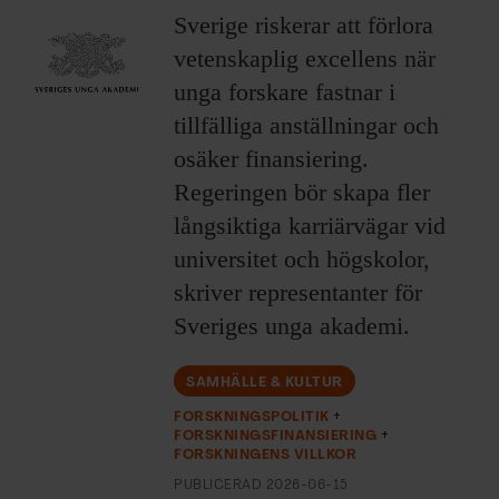
ARKIV & E-TIDNING
Sverige riskerar att förlora
vetenskaplig excellens när
LYSSNA/PODD
unga forskare fastnar i
tillfälliga anställningar och
EVENEMANG & RESOR
osäker finansiering.
SHOP
Regeringen bör skapa fler
långsiktiga karriärvägar vid
KONTAKTA F&F
universitet och högskolor,
skriver representanter för
SKRIV I F&F
Sveriges unga akademi.
PRENUMERERA PÅ F&F
SAMHÄLLE & KULTUR
FORSKNINGSPOLITIK
ANNONSERA I F&F
FORSKNINGSFINANSIERING
FORSKNINGENS VILLKOR
OM F&F
PUBLICERAD
2026-06-15