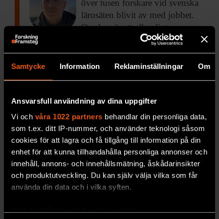
över tusen forskare vid svenska
lärosäten blivit av med jobbet.
Orsaken är ett allvarligt
systemfel, skriver oceanografen
och klimatforskaren Léon
Chafik.
Samtycke
Information
Reklaminställningar
Om
SAMHÄLLE & KULTUR
Ansvarsfull användning av dina uppgifter
Nils Hansson
FORSKARKOMMENTAR
Vi och
våra 1022 partners
behandlar din personliga data,
”Europa bör bygga egna
som t.ex. ditt IP-nummer, och använder teknologi såsom
databaser för forskning”
cookies för att lagra och få tillgång till information på din
Det är riskabelt
att förlita sig på
enhet för att kunna tillhandahålla personliga annonser och
en biomedicinsk databas
innehåll, annons- och innehållsmätning, åskådarinsikter
kontrollerad av USA, skriver
och produktutveckling. Du kan själv välja vilka som får
medicinhistorikern Nils
använda din data och i vilka syften.
Hansson.
Med din tillåtelse skulle vi även vilja:
MEDICIN & HÄLSA