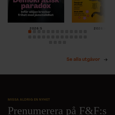
2026/5
2026/4
Se alla utgåvor
MISSA ALDRIG EN NYHET
Prenumerera på F&F:s