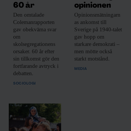
60 år
opinionen
Den omtalade
Opinionsmätningarn
Colemanrapporten
as ankomst till
gav obekväma svar
Sverige på 1940-talet
om
gav hopp om
skolsegregationens
starkare demokrati –
orsaker. 60 år efter
men mötte också
sin tillkomst gör den
starkt motstånd.
fortfarande avtryck i
MEDIA
debatten.
SOCIOLOGI