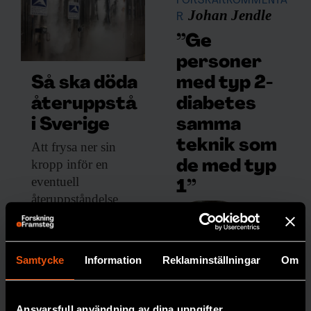
FORSKARKOMMENTA
Johan Jendle
R
”Ge
personer
med typ 2-
Så ska döda
diabetes
återuppstå
samma
i Sverige
teknik som
Att frysa ner
sin
kropp inför en
de med typ
eventuell
1”
återuppståndelse
Att de
kostar drygt två
inte
miljoner kronor. Nu
erbjuds
planeras ett lager för
löpand
Samtycke
Information
Reklaminställningar
Om
djupfrysta människor
e
i norra Sverige.
mätnin
Ansvarsfull användning av dina uppgifter
PREMIUM