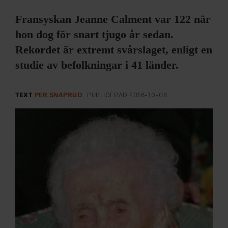
ARKIV & E-TIDNING
Fransyskan Jeanne Calment var 122 när
LYSSNA/PODD
hon dog för snart tjugo år sedan.
Rekordet är extremt svårslaget, enligt en
EVENEMANG & RESOR
studie av befolkningar i 41 länder.
SHOP
TEXT
PER SNAPRUD
PUBLICERAD
2016-10-06
KONTAKTA F&F
SKRIV I F&F
PRENUMERERA PÅ F&F
ANNONSERA I F&F
OM F&F