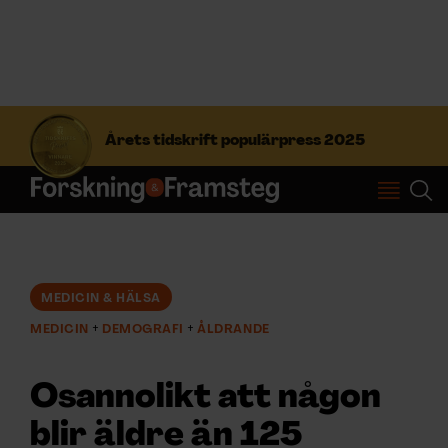
S
ö
Årets tidskrift populärpress 2025
k
e
f
Prenumerera
t
e
r
Logga in
:
MEDICIN & HÄLSA
MEDICIN
DEMOGRAFI
ÅLDRANDE
NYHETSBREV
Osannolikt att någon
ÄMNEN
blir äldre än 125