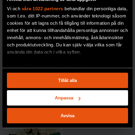
g av
blodso
DÖDLIGHET
Vi och
våra 1022 partners
behandlar din personliga data,
cker
som t.ex. ditt IP-nummer, och använder teknologi såsom
blir
cookies för att lagra och få tillgång till information på din
enhet för att kunna tillhandahålla personliga annonser och
dyrare i
innehåll, annons- och innehållsmätning, åskådarinsikter
längde
och produktutveckling. Du kan själv välja vilka som får
n,
använda din data och i vilka syften.
skriver
forskar
Med din tillåtelse skulle vi även vilja:
en
Samla in information om din geografiska plats
Johan
Tillåt alla
som kan ha en noggrannhet på upp till flera meter
Jendle.
Identifiera din enhet genom att aktivt skanna den
DIABETE
för specifika kännetecken (fingeravtryck)
Anpassa
S
Ta reda på mer om hur dina personliga uppgifter
behandlas och ställ in dina preferenser i
detaljsektionen
.
Avvisa
Du kan ändra eller dra tillbaka ditt samtycke när som
helst från cookie-förklaringen.