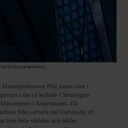
i brittiska parlamentet.
r klimatprofessorn Phil Jones som i
person i det så kallade Climategate
ra klimatmötet i Köpenhamn. Då
stbrev från servern vid University of
r från hela världen och bildar