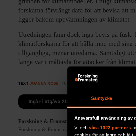
grunden för klimatmodeller. Enligt klimatsk
forskarna förvrängt data för att bevisa att
ligger bakom uppvärmningen av klimatet.
Utredningen fann dock inga bevis på fusk. 
klimatforskarna för att hålla inne med sina 
tillgängliga, menar utredarna. Samtidigt utt
länge varit måltavla för attacker från klima
TEXT
JOANNA ROSE
PUBLICERAD
2010-06-07
Samtycke
Ingår i utgåva 2010/5
Ansvarsfull användning av d
Forskning & Framsteg
rapporterar om fackgranskad
Vi och
våra 1022 partners
be
Forskning & Framsteg har bevakat vetenskap sedan 19
cookies för att lagra och få t