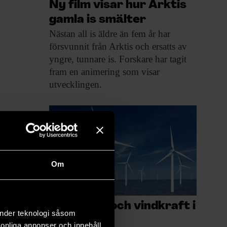
Ny film visar hur Arktis
gamla is smälter
Nästan all is
äldre än fem år har
försvunnit från Arktis och ersatts av
yngre, tunnare is. Forskare har tagit
fram en animering som visar
utvecklingen.
Om
Mer blåst och vindkraft i
änder teknologi såsom
världen
rsonliga annonser och innehåll,