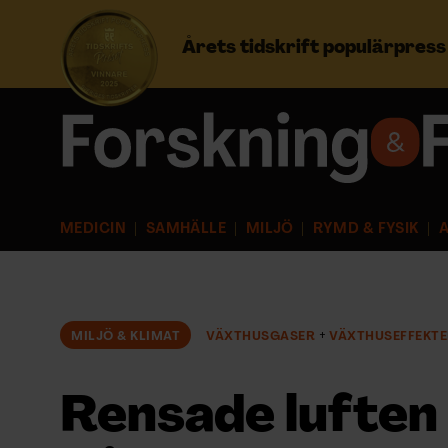
Årets tidskrift populärpres
Prenumerera
Logga in
MEDICIN
SAMHÄLLE
MILJÖ
RYMD & FYSIK
A
NYHETSBREV
ÄMNEN
MILJÖ & KLIMAT
VÄXTHUSGASER
VÄXTHUSEFFEKT
ARKIV & E-TIDNING
Rensade luften 
LYSSNA/PODD