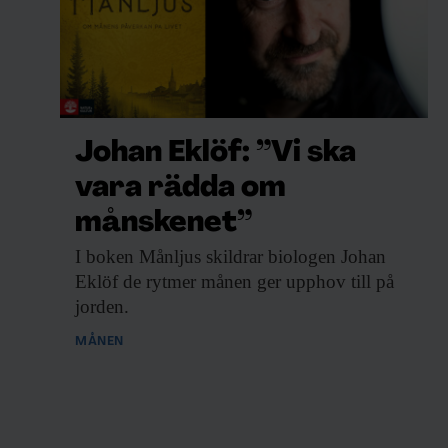
Johan Eklöf: ”Vi ska
vara rädda om
månskenet”
I boken Månljus
skildrar biologen Johan
Eklöf de rytmer månen ger upphov till på
jorden.
MÅNEN