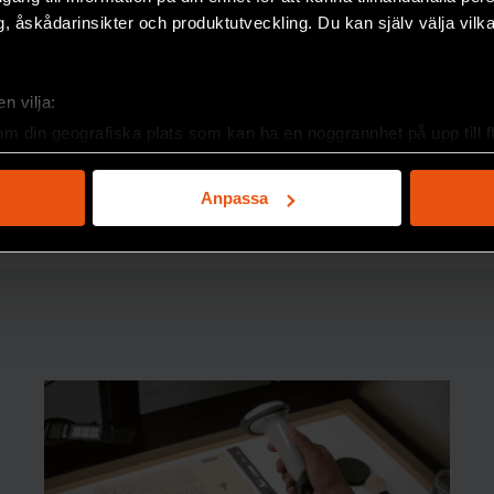
, åskådarinsikter och produktutveckling. Du kan själv välja vilk
n vilja:
om din geografiska plats som kan ha en noggrannhet på upp till f
genom att aktivt skanna den för specifika kännetecken (fingeravt
rsonliga uppgifter behandlas och ställ in dina preferenser i
deta
Anpassa
ke när som helst från cookie-förklaringen.
e för att anpassa innehållet och annonserna till användarna, tillh
vår trafik. Vi vidarebefordrar även sådana identifierare och anna
nnons- och analysföretag som vi samarbetar med. Dessa kan i sin
har tillhandahållit eller som de har samlat in när du har använt 