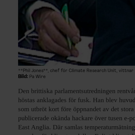
**Phil Jones**, chef för Climate Research Unit, vittnar 
Bild:
Pa Wire
Den brittiska parlamentsutredningen rentvå
höstas anklagades för fusk. Han blev huvud
som utbröt kort före öppnandet av det sto
publicerade okända hackare över tusen e-po
East Anglia. Där samlas temperaturmätninga