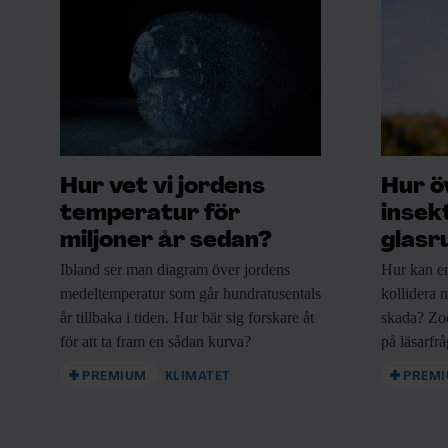
Hur vet vi jordens
Hur ö
temperatur för
insek
miljoner år sedan?
glasr
Ibland ser man
diagram över jordens
Hur kan e
medeltemperatur som går hundratusentals
kollidera m
år tillbaka i tiden. Hur bär sig forskare åt
skada? Zo
för att ta fram en sådan kurva?
på läsarfr
PREMIUM
KLIMATET
PREM