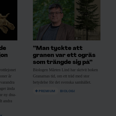
ade
”Man tyckte att
jon
granen var ett ogräs
som trängde sig på”
ottlejonet
Biologen Mårten Lind
har skrivit boken
joner år
Granarnas tid, om ett träd med stor
 varandra
betydelse för det svenska samhället.
nger ända
PREMIUM
BIOLOGI
sar ny dna-
lt andra