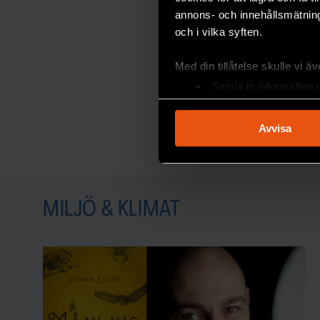
annons- och innehållsmätning
och i vilka syften.
Med din tillåtelse skulle vi äve
Samla in information 
Identifiera din enhet 
Ta reda på mer om hur dina pe
Avvisa
eller dra tillbaka ditt samtyc
Vi använder enhetsidentifierar
sociala medier och analysera 
MILJÖ & KLIMAT
till de sociala medier och a
med annan information som du 