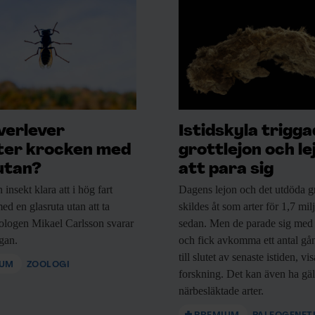
verlever
Istidskyla trigg
ter krocken med
grottlejon och le
utan?
att para sig
n
insekt klara att i hög fart
Dagens lejon och
det utdöda gr
ed en glasruta utan att ta
skildes åt som arter för 1,7 mil
ologen Mikael Carlsson svarar
sedan. Men de parade sig med
ågan.
och fick avkomma ett antal gå
till slutet av senaste istiden, vi
IUM
ZOOLOGI
forskning. Det kan även ha gäl
närbesläktade arter.