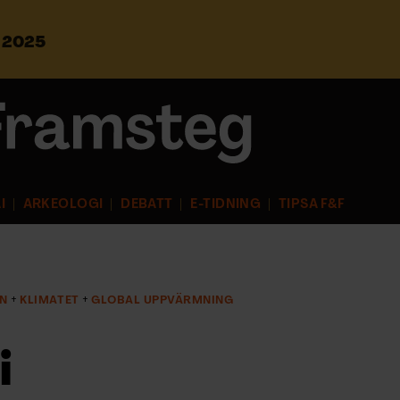
s 2025
S
ö
k
e
f
t
e
r
I
ARKEOLOGI
DEBATT
E-TIDNING
TIPSA F&F
:
EN
KLIMATET
GLOBAL UPPVÄRMNING
i