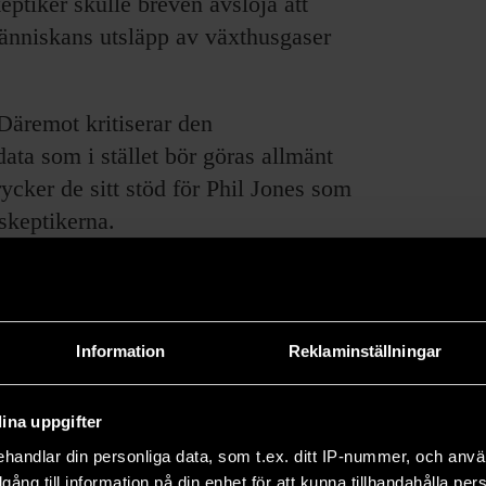
eptiker skulle breven avslöja att
 människans utsläpp av växthusgaser
Däremot kritiserar den
data som i stället bör göras allmänt
rycker de sitt stöd för Phil Jones som
tskeptikerna.
Information
Reklaminställningar
ina uppgifter
e forskningsresultat och om pågående forskning.
handlar din personliga data, som t.ex. ditt IP-nummer, och anv
66 och drivs utan vinstsyfte.
illgång till information på din enhet för att kunna tillhandahålla pe