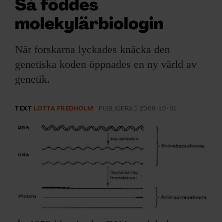
ARKIV & E-TIDNING
Så föddes
molekylärbiologin
LYSSNA/PODD
När forskarna lyckades knäcka den
EVENEMANG & RESOR
genetiska koden öppnades en ny värld av
genetik.
SHOP
KONTAKTA F&F
TEXT
LOTTA FREDHOLM
PUBLICERAD
2006-10-01
SKRIV I F&F
PRENUMERERA PÅ F&F
ANNONSERA I F&F
OM F&F