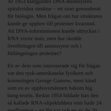
År 1953 klargjordes DNA-molekylens
spiralvridna struktur – ett stort genombrott
för biologin. Men frågan om hur strukturen
kunde ge upphov till proteiner kvarstod.
Att DNA-informationen kunde uttryckas i
RNA visste man, men hur skedde
överföringen till aminosyror och i
förlängningen proteiner?
En av dem som intresserade sig för frågan
var den rysk-amerikanske fysikern och
kosmologen George Gamow, mest känd
som en av upphovsmännen bakom big
bang-teorin. Redan 1954 bildade han den
så kallade RNA-slipsklubben som hade 24
medlemmar – en för var och en av de 20