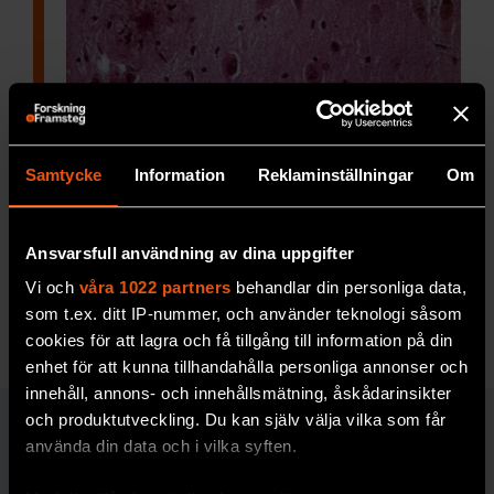
Placken är inte hela problemet
Alzheimers sjukdom karakteriseras
bland
Samtycke
Information
Reklaminställningar
Om
annat av att olösliga klumpar av protein
ansamlas i hjärnan, så kallade plack. De byggs
upp av proteinbitar, bara 40–42 aminosyror
Ansvarsfull användning av dina uppgifter
långa.
Vi och
våra 1022 partners
behandlar din personliga data,
som t.ex. ditt IP-nummer, och använder teknologi såsom
MEDICIN & HÄLSA
cookies för att lagra och få tillgång till information på din
enhet för att kunna tillhandahålla personliga annonser och
innehåll, annons- och innehållsmätning, åskådarinsikter
och produktutveckling. Du kan själv välja vilka som får
MEDICIN & HÄLSA
använda din data och i vilka syften.