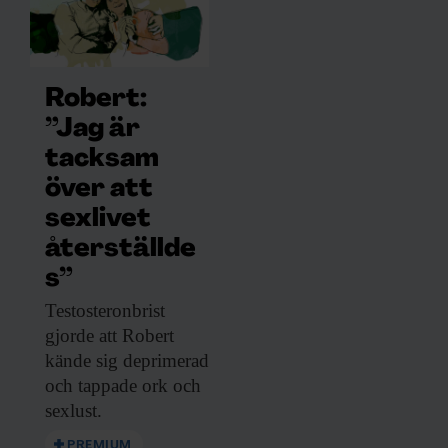
Robert:
”Jag är
tacksam
över att
sexlivet
återställde
s”
Testosteronbrist
gjorde att
Robert
kände sig deprimerad
och tappade ork och
sexlust.
PREMIUM