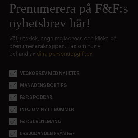
Prenumerera på F&F:s
nyhetsbrev här!
Välj utskick, ange mejladress och klicka på
prenumereraknappen. Läs om hur vi
behandlar
dina personuppgifter
.
VECKOBREV MED NYHETER
MÅNADENS BOKTIPS
F&F:S PODDAR
INFO OM NYTT NUMMER
F&F:S EVENEMANG
ERBJUDANDEN FRÅN F&F