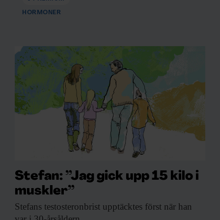
HORMONER
Stefan: ”Jag gick upp 15 kilo i
muskler”
Stefans testosteronbrist upptäcktes
först när han
var i 30-årsåldern.