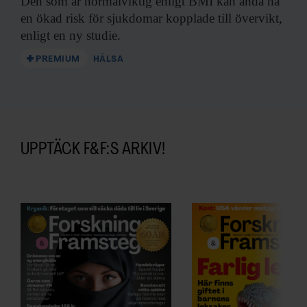
Den som är
normalviktig enligt BMI kan ändå ha
en ökad risk för sjukdomar kopplade till övervikt,
enligt en ny studie.
PREMIUM
HÄLSA
UPPTÄCK F&F:S ARKIV!