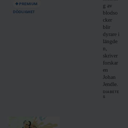
PREMIUM
g av
blodso
DÖDLIGHET
cker
blir
dyrare i
längde
n,
skriver
forskar
en
Johan
Jendle.
DIABETE
S