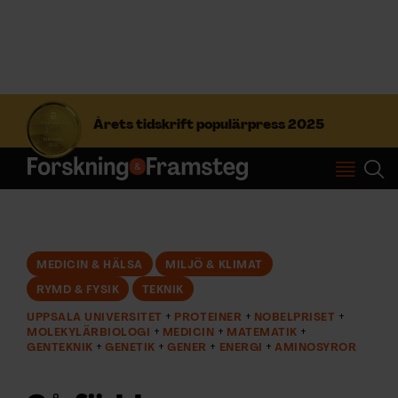
S
ö
Årets tidskrift populärpress 2025
k
e
f
Prenumerera
t
e
r
Logga in
:
MEDICIN & HÄLSA
MILJÖ & KLIMAT
RYMD & FYSIK
TEKNIK
NYHETSBREV
UPPSALA UNIVERSITET
PROTEINER
NOBELPRISET
MOLEKYLÄRBIOLOGI
MEDICIN
MATEMATIK
GENTEKNIK
GENETIK
GENER
ENERGI
AMINOSYROR
ÄMNEN