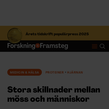
S
ö
Årets tidskrift populärpress 2025
k
e
f
Prenumerera
t
e
r
Logga in
:
MEDICIN & HÄLSA
PROTEINER
HJÄRNAN
NYHETSBREV
Stora skillnader mellan
ÄMNEN
möss och människor