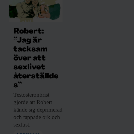
Robert:
”Jag är
tacksam
över att
sexlivet
återställde
s”
Testosteronbrist
gjorde att
Robert
kände sig deprimerad
och tappade ork och
sexlust.