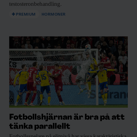
testosteronbehandling.
PREMIUM
HORMONER
Fotbollshjärnan är bra på att
tänka parallellt
Fotbollsspelare på elitnivå
har vissa karaktäristiska