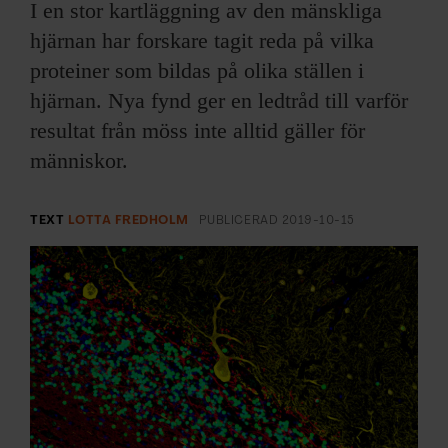
ARKIV & E-TIDNING
I en stor kartläggning av den mänskliga
hjärnan har forskare tagit reda på vilka
LYSSNA/PODD
proteiner som bildas på olika ställen i
hjärnan. Nya fynd ger en ledtråd till varför
EVENEMANG & RESOR
resultat från möss inte alltid gäller för
människor.
SHOP
KONTAKTA F&F
TEXT
LOTTA FREDHOLM
PUBLICERAD
2019-10-15
SKRIV I F&F
PRENUMERERA PÅ F&F
ANNONSERA I F&F
OM F&F