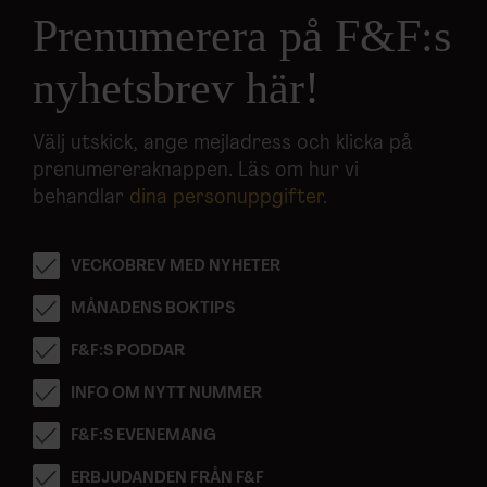
Prenumerera på F&F:s
nyhetsbrev här!
Välj utskick, ange mejladress och klicka på
prenumereraknappen. Läs om hur vi
behandlar
dina personuppgifter
.
VECKOBREV MED NYHETER
MÅNADENS BOKTIPS
F&F:S PODDAR
INFO OM NYTT NUMMER
F&F:S EVENEMANG
ERBJUDANDEN FRÅN F&F