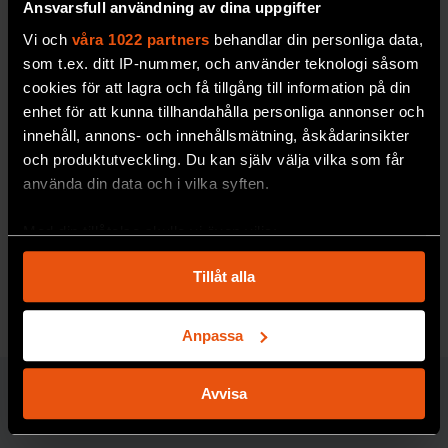
Ansvarsfull användning av dina uppgifter
Vi och
våra 1022 partners
behandlar din personliga data,
som t.ex. ditt IP-nummer, och använder teknologi såsom
cookies för att lagra och få tillgång till information på din
enhet för att kunna tillhandahålla personliga annonser och
innehåll, annons- och innehållsmätning, åskådarinsikter
Så skapas konspirations­
och produktutveckling. Du kan själv välja vilka som får
teorier
använda din data och i vilka syften.
Ett relativt vanligt
personlighetsdrag gör vissa
av oss extra mottagliga för säregna idéer om
Med din tillåtelse skulle vi även vilja:
hur världen fungerar.
Samla in information om din geografiska plats
Tillåt alla
som kan ha en noggrannhet på upp till flera meter
MEDICIN & HÄLSA
Identifiera din enhet genom att aktivt skanna den
för specifika kännetecken (fingeravtryck)
Anpassa
Ta reda på mer om hur dina personliga uppgifter
behandlas och ställ in dina preferenser i
detaljsektionen
.
Avvisa
MEDICIN & HÄLSA
Du kan ändra eller dra tillbaka ditt samtycke när som
helst från cookie-förklaringen.