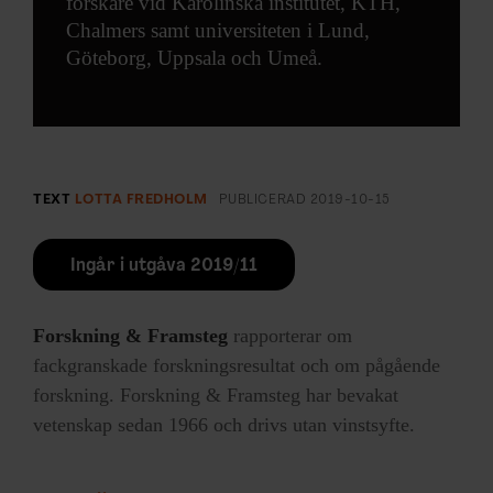
forskare vid Karolinska institutet, KTH,
Chalmers samt universiteten i Lund,
Göteborg, Uppsala och Umeå.
TEXT
LOTTA FREDHOLM
PUBLICERAD
2019-10-15
Ingår i utgåva 2019/11
Forskning & Framsteg
rapporterar om
fackgranskade forskningsresultat och om pågående
forskning. Forskning & Framsteg har bevakat
vetenskap sedan 1966 och drivs utan vinstsyfte.