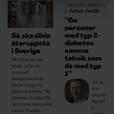
FORSKARKOMMENTA
Vi använder enhetsidentifierare för att anpassa innehållet
Johan Jendle
R
och annonserna till användarna, tillhandahålla funktioner
”Ge
för sociala medier och analysera vår trafik. Vi
vidarebefordrar även sådana identifierare och annan
personer
information från din enhet till de sociala medier och
med typ 2-
Så ska döda
annons- och analysföretag som vi samarbetar med.
diabetes
återuppstå
Dessa kan i sin tur kombinera informationen med annan
samma
i Sverige
information som du har tillhandahållit eller som de har
samlat in när du har använt deras tjänster.
teknik som
Att frysa ner
sin
kropp inför en
de med typ
eventuell
1”
återuppståndelse
Att de
kostar drygt två
inte
miljoner kronor. Nu
erbjuds
planeras ett lager för
löpand
djupfrysta människor
e
i norra Sverige.
mätnin