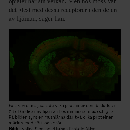
opiater har sin verkan. Men hos möss var
det glest med dessa receptorer i den delen
av hjärnan, säger han.
Forskarna analyserade vilka proteiner som bildades i
23 olika delar av hjärnan hos människa, mus och gris.
På bilden syns en mushjärna där två olika proteiner
märkts med rött och grönt.
Bild:
Evelina Sjöstedt/Human Protein Atlas