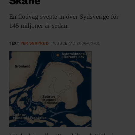
Skåne
ARKIV & E-TIDNING
En flodvåg svepte in över Sydsverige för
LYSSNA/PODD
145 miljoner år sedan.
EVENEMANG & RESOR
TEXT
PER SNAPRUD
PUBLICERAD
2006-09-01
SHOP
KONTAKTA F&F
SKRIV I F&F
PRENUMERERA PÅ F&F
ANNONSERA I F&F
OM F&F