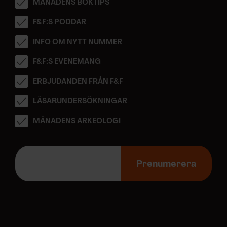
MÅNADENS BOKTIPS
F&F:S PODDAR
INFO OM NYTT NUMMER
F&F:S EVENEMANG
ERBJUDANDEN FRÅN F&F
LÄSARUNDERSÖKNINGAR
MÅNADENS ARKEOLOGI
E
-
Prenumerera
p
o
s
t
a