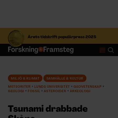
S
ö
Årets tidskrift populärpress 2025
k
e
f
Prenumerera
t
e
r
Logga in
:
MILJÖ & KLIMAT
SAMHÄLLE & KULTUR
METEORITER
LUNDS UNIVERSITET
GEOVETENSKAP
NYHETSBREV
GEOLOGI
FOSSIL
ASTEROIDER
ARKEOLOGI
ÄMNEN
Tsunami drabbade