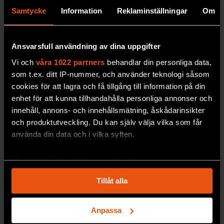
arter som har klassats
I boken Månljus
Samtycke
Information
Reklaminställningar
Om
som utrotade
skildrar biologen
återupptäckts igen.
Johan Eklöf de
Med matematiska
rytmer månen ger
Ansvarsfull användning av dina uppgifter
modeller och AI ska
upphov till på
Vi och
våra 1022 partners
behandlar din personliga data,
bedömningarna få
jorden.
som t.ex. ditt IP-nummer, och använder teknologi såsom
bättre precision.
cookies för att lagra och få tillgång till information på din
MÅNEN
enhet för att kunna tillhandahålla personliga annonser och
PREMIUM
innehåll, annons- och innehållsmätning, åskådarinsikter
BIOLOGISK MÅNGFALD
och produktutveckling. Du kan själv välja vilka som får
använda din data och i vilka syften.
Med din tillåtelse skulle vi även vilja:
Samla in information om din geografiska plats
Tillåt alla
som kan ha en noggrannhet på upp till flera meter
Identifiera din enhet genom att aktivt skanna den
för specifika kännetecken (fingeravtryck)
Anpassa
Nytt
Ta reda på mer om hur dina personliga uppgifter