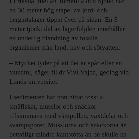
I Eriksdal mellan Tomelilla och Sjöbo har
en 30 meter hög stapel av jord- och
bergartslager tippat över på sidan. En 5
meter tjockt del av lagerföljden innehåller
en underlig blandning av fossila
organismer från land, hav och sötvatten.
– Mycket tyder på att det är spår efter en
tsunami, säger fil.dr Vivi Vajda, geolog vid
Lunds universitet.
I sedimenten har hon hittat fossila
småfiskar, musslor och snäckor –
tillsammans med växtpollen, växtdelar och
svampsporer. Musslorna och snäckorna är
betydligt mindre kantstötta än de skulle ha