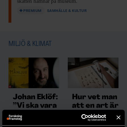
skatten hamnar på museum.
PREMIUM
SAMHÄLLE & KULTUR
MILJÖ & KLIMAT
Johan Eklöf:
Hur vet man
”Vi ska vara
att en art är
rädda om
utrotad?
månskenet”
30 procent av
alla