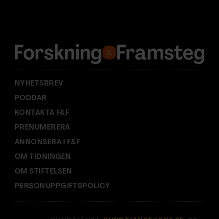
d
r
e
s
s
:
NYHETSBREV
PODDAR
KONTAKTA F&F
PRENUMERERA
ANNONSERA I F&F
OM TIDNINGEN
OM STIFTELSEN
PERSONUPPGIFTSPOLICY