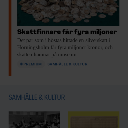
Håll dig uppdaterad med
F&F:s nyhetsbrev!
Skattfinnare får fyra miljoner
Beställ nyhetsbrev
Det par som
i höstas hittade en silverskatt i
Hörningsholm får fyra miljoner kronor, och
skatten hamnar på museum.
PREMIUM
SAMHÄLLE & KULTUR
Även i brandgravar, då kroppen kremerats,
kan man analysera textilfragment.
– Det går att få fram i princip samma
SAMHÄLLE & KULTUR
information. Men då måste man veta hur
sådana fragment kan se ut när man gräver.
Då ska man ta in hela graven på ett labb
och gräva fram dem där, säger Anita