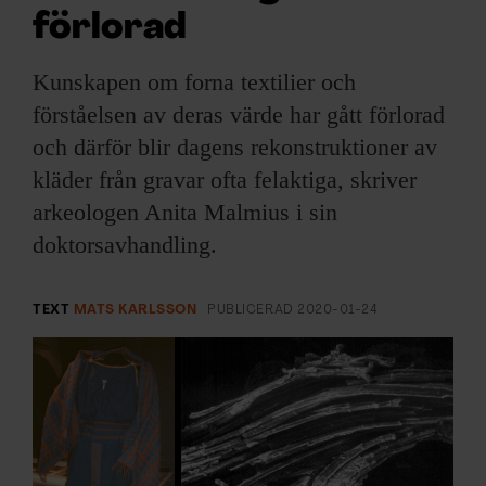
ARKIV & E-TIDNING
förlorad
LYSSNA/PODD
Kunskapen om forna textilier och
förståelsen av deras värde har gått förlorad
EVENEMANG & RESOR
och därför blir dagens rekonstruktioner av
kläder från gravar ofta felaktiga, skriver
SHOP
arkeologen Anita Malmius i sin
KONTAKTA F&F
doktorsavhandling.
SKRIV I F&F
TEXT
MATS KARLSSON
PUBLICERAD
2020-01-24
PRENUMERERA PÅ F&F
ANNONSERA I F&F
OM F&F