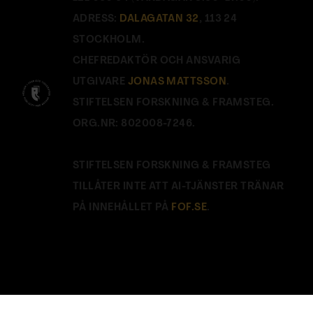
ADRESS:
DALAGATAN 32
, 113 24
STOCKHOLM.
CHEFREDAKTÖR OCH ANSVARIG
UTGIVARE
JONAS MATTSSON
.
STIFTELSEN FORSKNING & FRAMSTEG.
ORG.NR: 802008-7246.
STIFTELSEN FORSKNING & FRAMSTEG
TILLÅTER INTE ATT AI-TJÄNSTER TRÄNAR
PÅ INNEHÅLLET PÅ
FOF.SE
.