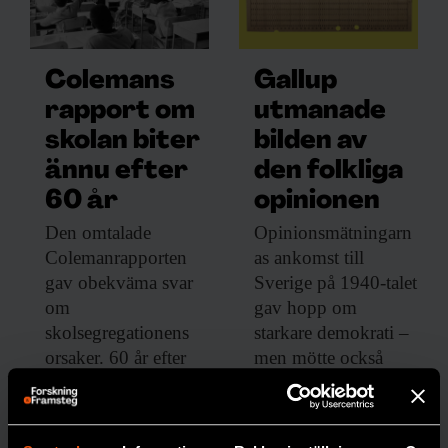
Malmius.
Källmaterialet för textilier före vikingatiden
Colemans
Gallup
är mycket begränsat, då bara eliten
rapport om
utmanade
begravdes med textilier och metallföremål
skolan biter
bilden av
som textilfragment ibland fastnat
ännu efter
den folkliga
på. Vanligt folk hade ofta bara ett plagg,
60 år
opinionen
som gjordes av skinn där håren vändes inåt
Den omtalade
Opinionsmätningarn
på vintern och utåt på sommaren.
Colemanrapporten
as ankomst till
gav obekväma svar
Sverige på 1940-talet
om
gav hopp om
skolsegregationens
starkare demokrati –
orsaker. 60 år efter
men mötte också
sin tillkomst gör den
starkt motstånd.
fortfarande avtryck i
MEDIA
debatten.