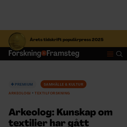
S
ö
Årets tidskrift populärpress 2025
k
e
f
Prenumerera
t
e
r
Logga in
:
PREMIUM
SAMHÄLLE & KULTUR
ARKEOLOGI
TEXTILFORSKNING
NYHETSBREV
Arkeolog: Kunskap om
ÄMNEN
textilier har gått