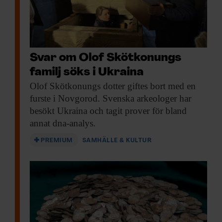
värdefulla gravgåvorna.
Kulturen med skelettbegravningar – där
kroppen inte bränts – kom till Norden när
Svar om Olof Skötkonungs
romarriket föll, via kontinentens
familj söks i Ukraina
dominerande folkgrupper franker och
Olof Skötkonungs dotter
giftes bort med en
alemanner. Gravar som de uppländska
furste i Novgorod. Svenska arkeologer har
båtgravarna finns i frankiska gravplatser, så
besökt Ukraina och tagit prover för bland
kallade Reihengräbe, men ingen
annat dna-analys.
annanstans på svensk mark. Det var en
PREMIUM
SAMHÄLLE & KULTUR
högreståndskultur som kom in.
F&F I DIN MEJLBOX!