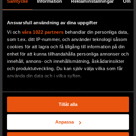
Samtycke
Information
Reklaminställningar
Om
SOCIOLOGI
Ansvarsfull användning av dina uppgifter
Vi och
våra 1022 partners
behandlar din personliga data,
KUNSKAP BASERAD PÅ VETENSKAP
som t.ex. ditt IP-nummer, och använder teknologi såsom
Prenumerera på
cookies för att lagra och få tillgång till information på din
Forskning & Framsteg!
enhet för att kunna tillhandahålla personliga annonser och
innehåll, annons- och innehållsmätning, åskådarinsikter
”Förbjud alla
och produktutveckling. Du kan själv välja vilka som får
Inlogg till
fof.se
och app •
E-tidning
•
Nyhetsbrev • Rabatt på våra
använda din data och i vilka syften.
religiösa
evenemang
symboler –
Med din tillåtelse skulle vi även vilja:
inte bara
Samla in information om din geografiska plats
Beställ i dag!
muslimska”
Tillåt alla
som kan ha en noggrannhet på upp till flera meter
Identifiera din enhet genom att aktivt skanna den
Sverige har gett
för specifika kännetecken (fingeravtryck)
Anpassa
religionsfriheten
Ta reda på mer om hur dina personliga uppgifter
företräde framför