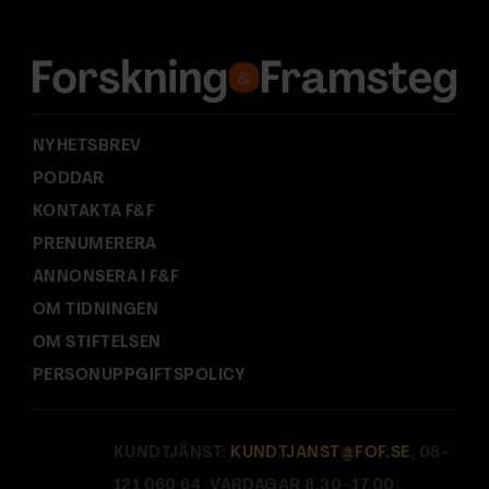
r
e
s
s
:
NYHETSBREV
PODDAR
KONTAKTA F&F
PRENUMERERA
ANNONSERA I F&F
OM TIDNINGEN
OM STIFTELSEN
PERSONUPPGIFTSPOLICY
KUNDTJÄNST:
KUNDTJANST@FOF.SE
, 08-
121 060 64 (VARDAGAR 8.30–17.00).