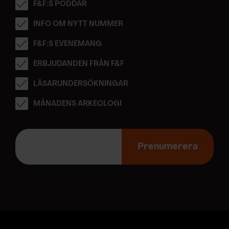
F&F:S PODDAR
INFO OM NYTT NUMMER
F&F:S EVENEMANG
ERBJUDANDEN FRÅN F&F
LÄSARUNDERSÖKNINGAR
MÅNADENS ARKEOLOGI
E
-
Prenumerera
p
o
s
t
a
d