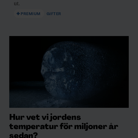
ut.
PREMIUM
GIFTER
Hur vet vi jordens
temperatur för miljoner år
sedan?