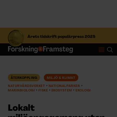
S
ö
Årets tidskrift populärpress 2025
k
e
f
Prenumerera
t
e
r
Logga in
:
ÅTERKOPPLING
MILJÖ & KLIMAT
NATURVÅRDSVERKET
NATIONALPARKER
NYHETSBREV
MARINBIOLOGI
FISKE
EKOSYSTEM
EKOLOGI
ÄMNEN
Lokalt