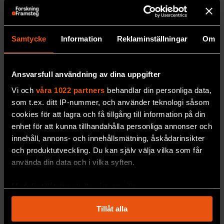
Samtycke
Information
Reklaminställningar
Om
Därför rödlistas fler fjärilar
Läget har blivit
sämre många arter – men att så
Ansvarsfull användning av dina uppgifter
många nya rödlistas just i år har också en
annan förklaring.
Vi och
våra 1022 partners
behandlar din personliga data,
som t.ex. ditt IP-nummer, och använder teknologi såsom
PREMIUM
MILJÖ & KLIMAT
cookies för att lagra och få tillgång till information på din
enhet för att kunna tillhandahålla personliga annonser och
innehåll, annons- och innehållsmätning, åskådarinsikter
och produktutveckling. Du kan själv välja vilka som får
använda din data och i vilka syften.
Med din tillåtelse skulle vi även vilja:
Samla in information om din geografiska plats
Tillåt alla
som kan ha en noggrannhet på upp till flera meter