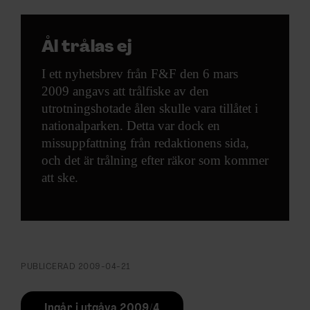
Ål trålas ej
I ett nyhetsbrev från F&F den 6 mars
2009 angavs att trålfiske av den
utrotningshotade ålen skulle vara tillåtet i
nationalparken. Detta var dock en
missuppfattning från redaktionens sida,
och det är trålning efter räkor som kommer
att ske.
PUBLICERAD
2009-04-21
Ingår i utgåva 2009/4