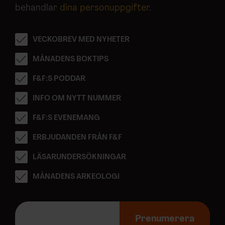
behandlar
dina personuppgifter
.
VECKOBREV MED NYHETER
MÅNADENS BOKTIPS
F&F:S PODDAR
INFO OM NYTT NUMMER
F&F:S EVENEMANG
ERBJUDANDEN FRÅN F&F
LÄSARUNDERSÖKNINGAR
MÅNADENS ARKEOLOGI
E
-
Prenumerera