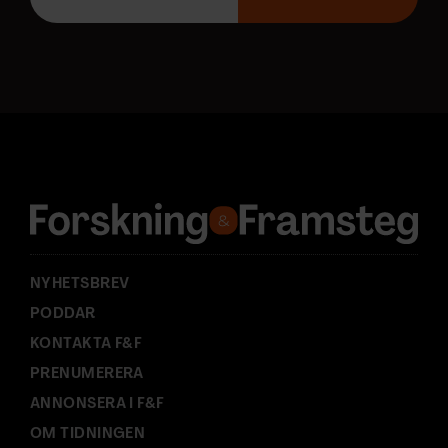
p
o
s
t
a
d
r
e
s
s
:
NYHETSBREV
PODDAR
KONTAKTA F&F
PRENUMERERA
ANNONSERA I F&F
OM TIDNINGEN