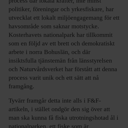
process där lokala krafter, inte minst
politiker, föreningar och yrkesfiskare, har
utvecklat ett lokalt miljöengagemang för ett
havsområde som saknar motstycke.
Kosterhavets nationalpark har tillkommit
som en följd av ett brett och demokratiskt
arbete i norra Bohuslän, och där
insiktsfulla tjänstemän från länsstyrelsen
och Naturvårdsverket har förstått att denna
process varit unik och ett sätt att nå
framgång.
Tyvärr framgår detta inte alls i F&F-
artikeln, i stället ondgör den sig över att
man ska kunna få fiska utrotningshotad ål i
nationalparken, ett fiske som är