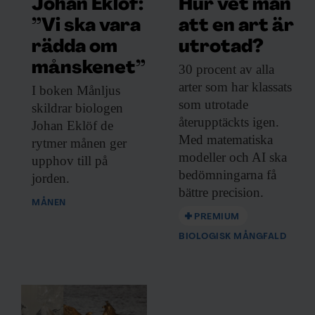
Johan Eklöf:
Hur vet man
”Vi ska vara
att en art är
rädda om
utrotad?
månskenet”
30 procent av
alla
arter som har klassats
I boken Månljus
som utrotade
skildrar biologen
återupptäckts igen.
Johan Eklöf de
Med matematiska
rytmer månen ger
modeller och AI ska
upphov till på
bedömningarna få
jorden.
bättre precision.
MÅNEN
PREMIUM
BIOLOGISK MÅNGFALD