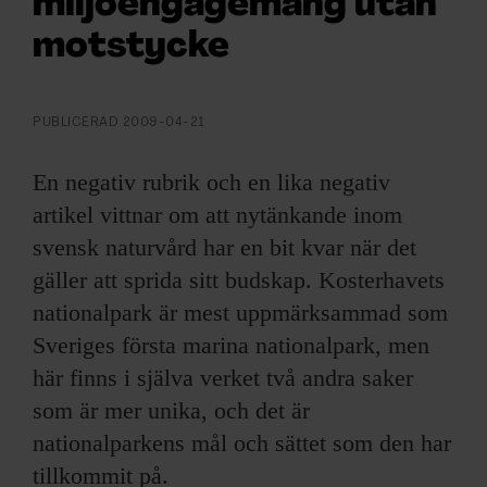
miljöengagemang utan
ARKIV & E-TIDNING
motstycke
LYSSNA/PODD
EVENEMANG & RESOR
PUBLICERAD
2009-04-21
En negativ rubrik och en lika negativ
SHOP
artikel vittnar om att nytänkande inom
KONTAKTA F&F
svensk naturvård har en bit kvar när det
gäller att sprida sitt budskap. Kosterhavets
SKRIV I F&F
nationalpark är mest uppmärksammad som
Sveriges första marina nationalpark, men
PRENUMERERA PÅ F&F
här finns i själva verket två andra saker
som är mer unika, och det är
ANNONSERA I F&F
nationalparkens mål och sättet som den har
tillkommit på.
OM F&F