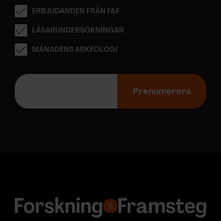
ERBJUDANDEN FRÅN F&F
LÄSARUNDERSÖKNINGAR
MÅNADENS ARKEOLOGI
E
-
Prenumerera
p
o
s
t
a
d
r
e
s
s