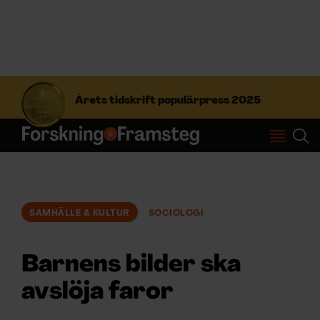
S
ö
Årets tidskrift populärpress 2025
k
e
f
Prenumerera
t
e
r
Logga in
:
SAMHÄLLE & KULTUR
SOCIOLOGI
NYHETSBREV
Barnens bilder ska
ÄMNEN
avslöja faror