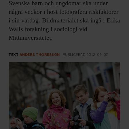
ARKIV & E-TIDNING
Svenska barn och ungdomar ska under
några veckor i höst fotografera riskfaktorer
LYSSNA/PODD
i sin vardag. Bildmaterialet ska ingå i Erika
Walls forskning i sociologi vid
EVENEMANG & RESOR
Mittuniversitetet.
SHOP
TEXT
ANDERS THORESSON
PUBLICERAD
2012-08-07
KONTAKTA F&F
SKRIV I F&F
PRENUMERERA PÅ F&F
ANNONSERA I F&F
OM F&F