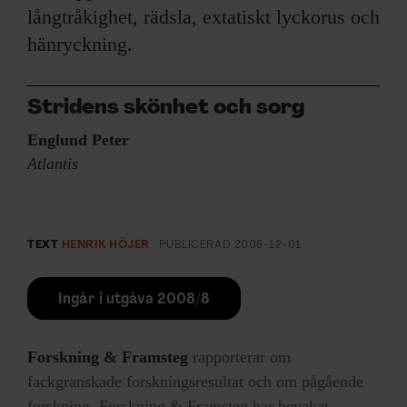
långtråkighet, rädsla, extatiskt lyckorus och
hänryckning.
Stridens skönhet och sorg
Englund Peter
Atlantis
TEXT
HENRIK HÖJER
PUBLICERAD
2008-12-01
Ingår i utgåva 2008/8
Forskning & Framsteg
rapporterar om
fackgranskade forskningsresultat och om pågående
forskning. Forskning & Framsteg har bevakat