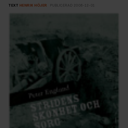
ARKIV & E-TIDNING
TEXT
HENRIK HÖJER
PUBLICERAD
2008-12-01
LYSSNA/PODD
EVENEMANG & RESOR
SHOP
KONTAKTA F&F
SKRIV I F&F
PRENUMERERA PÅ F&F
ANNONSERA I F&F
OM F&F