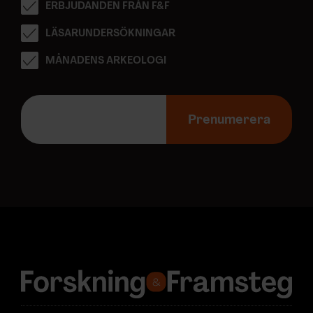
ERBJUDANDEN FRÅN F&F
LÄSARUNDERSÖKNINGAR
MÅNADENS ARKEOLOGI
E
-
Prenumerera
p
o
s
t
a
d
r
e
s
s
: