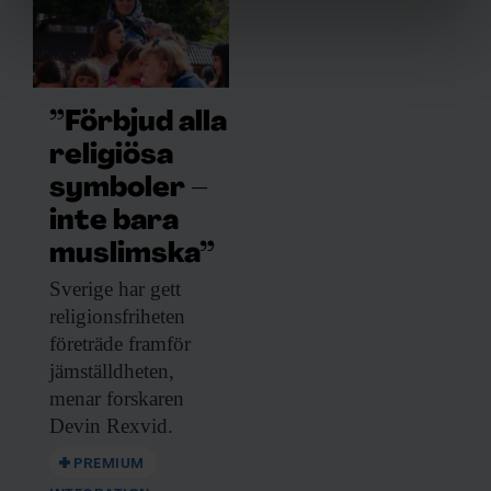
Vi använder enhetsidentifierare för att anpassa innehållet
och annonserna till användarna, tillhandahålla funktioner
för sociala medier och analysera vår trafik. Vi
”Förbjud alla
vidarebefordrar även sådana identifierare och annan
information från din enhet till de sociala medier och
religiösa
annons- och analysföretag som vi samarbetar med.
symboler –
Dessa kan i sin tur kombinera informationen med annan
inte bara
information som du har tillhandahållit eller som de har
muslimska”
samlat in när du har använt deras tjänster.
Sverige har gett
religionsfriheten
företräde framför
jämställdheten,
menar forskaren
Devin Rexvid.
PREMIUM