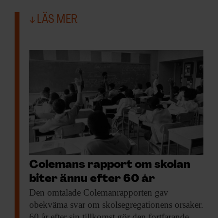
LÄS MER
Colemans rapport om skolan
biter ännu efter 60 år
Den omtalade Colemanrapporten
gav
obekväma svar om skolsegregationens orsaker.
60 år efter sin tillkomst gör den fortfarande