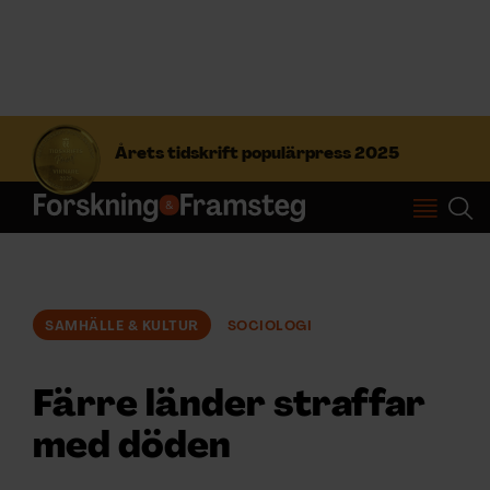
S
ö
Årets tidskrift populärpress 2025
k
e
f
Prenumerera
t
e
r
Logga in
:
SAMHÄLLE & KULTUR
SOCIOLOGI
NYHETSBREV
Färre länder straffar
ÄMNEN
med döden