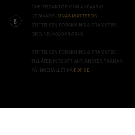
CHEFREDAKTÖR OCH ANSVARIG
UTGIVARE
JONAS MATTSSON
.
STIFTELSEN FORSKNING & FRAMSTEG.
ORG.NR: 802008-7246.
STIFTELSEN FORSKNING & FRAMSTEG
TILLÅTER INTE ATT AI-TJÄNSTER TRÄNAR
PÅ INNEHÅLLET PÅ
FOF.SE
.
Stäng