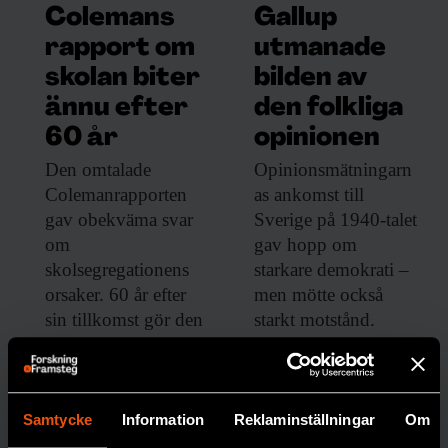
Colemans
Gallup
rapport om
utmanade
skolan biter
bilden av
ännu efter
den folkliga
60 år
opinionen
Den omtalade
Opinionsmätningarn
Colemanrapporten
as ankomst till
gav obekväma svar
Sverige på 1940-talet
om
gav hopp om
skolsegregationens
starkare demokrati –
orsaker. 60 år efter
men mötte också
sin tillkomst gör den
starkt motstånd.
fortfarande avtryck i
MEDIA
debatten.
SOCIOLOGI
Samtycke
Information
Reklaminställningar
Om