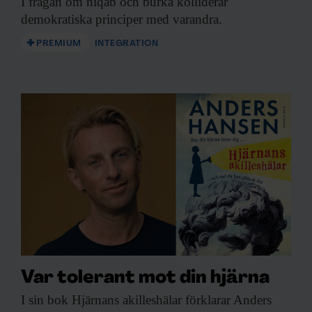
I frågan om
niqab och burka kolliderar
demokratiska principer med varandra.
PREMIUM
INTEGRATION
Var tolerant mot din hjärna
I sin bok
Hjärnans akilleshälar förklarar Anders