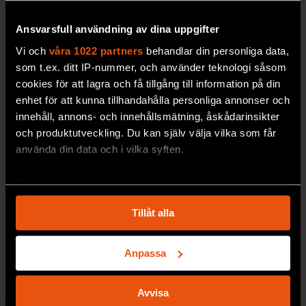
Ansvarsfull användning av dina uppgifter
Vi och
våra 1022 partners
behandlar din personliga data,
som t.ex. ditt IP-nummer, och använder teknologi såsom
cookies för att lagra och få tillgång till information på din
enhet för att kunna tillhandahålla personliga annonser och
”Förbjud alla
innehåll, annons- och innehållsmätning, åskådarinsikter
religiösa
och produktutveckling. Du kan själv välja vilka som får
använda din data och i vilka syften.
symboler –
inte bara
Med din tillåtelse skulle vi även vilja:
muslimska”
Samla in information om din geografiska plats
Tillåt alla
Sverige har gett
som kan ha en noggrannhet på upp till flera meter
religionsfriheten
Identifiera din enhet genom att aktivt skanna den
företräde framför
för specifika kännetecken (fingeravtryck)
Anpassa
jämställdheten,
Ta reda på mer om hur dina personliga uppgifter
menar forskaren
behandlas och ställ in dina preferenser i
detaljsektionen
.
Avvisa
Devin Rexvid.
Du kan ändra eller dra tillbaka ditt samtycke när som