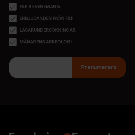
F&F:S EVENEMANG
ERBJUDANDEN FRÅN F&F
LÄSARUNDERSÖKNINGAR
MÅNADENS ARKEOLOGI
E
-
Prenumerera
p
o
s
t
a
d
r
e
s