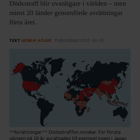
ARKIV & E-TIDNING
Dödsstraff blir ovanligare i världen – men
minst 20 länder genomförde avrättningar
LYSSNA/PODD
förra året.
EVENEMANG & RESOR
TEXT
HENRIK HÖJER
PUBLICERAD
2012-06-20
SHOP
KONTAKTA F&F
SKRIV I F&F
PRENUMERERA PÅ F&F
ANNONSERA I F&F
**Avrättningar.** Dödsstraffen minskar. För första
OM F&F
gången på 19 år avrättades till exempel ingen i Japan.