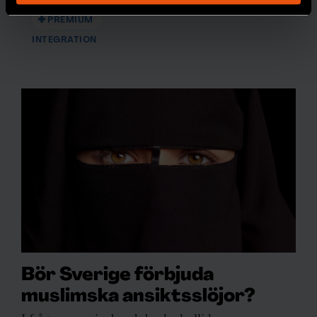
helst från cookie-förklaringen.
PREMIUM
INTEGRATION
Vi använder enhetsidentifierare för att anpassa innehållet
och annonserna till användarna, tillhandahålla funktioner
för sociala medier och analysera vår trafik. Vi
vidarebefordrar även sådana identifierare och annan
information från din enhet till de sociala medier och
annons- och analysföretag som vi samarbetar med.
Dessa kan i sin tur kombinera informationen med annan
information som du har tillhandahållit eller som de har
samlat in när du har använt deras tjänster.
Bör Sverige förbjuda
muslimska ansiktsslöjor?