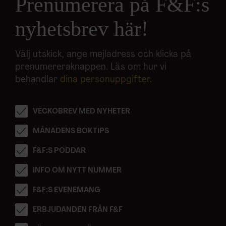
Prenumerera på F&F:s
nyhetsbrev här!
Välj utskick, ange mejladress och klicka på
prenumereraknappen. Läs om hur vi
behandlar
dina personuppgifter
.
VECKOBREV MED NYHETER
MÅNADENS BOKTIPS
F&F:S PODDAR
INFO OM NYTT NUMMER
F&F:S EVENEMANG
ERBJUDANDEN FRÅN F&F