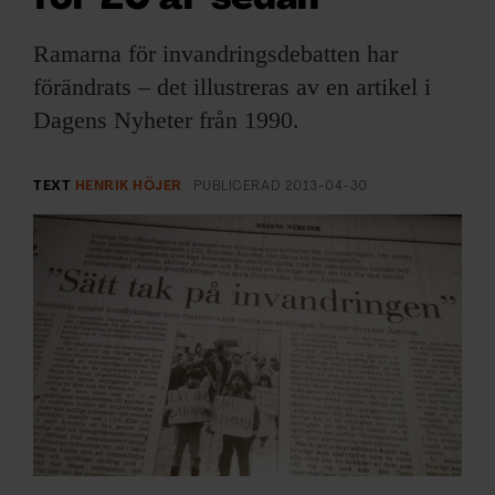
ARKIV & E-TIDNING
Ramarna för invandringsdebatten har
LYSSNA/PODD
förändrats – det illustreras av en artikel i
Dagens Nyheter från 1990.
EVENEMANG & RESOR
SHOP
TEXT
HENRIK HÖJER
PUBLICERAD
2013-04-30
KONTAKTA F&F
SKRIV I F&F
PRENUMERERA PÅ F&F
ANNONSERA I F&F
OM F&F