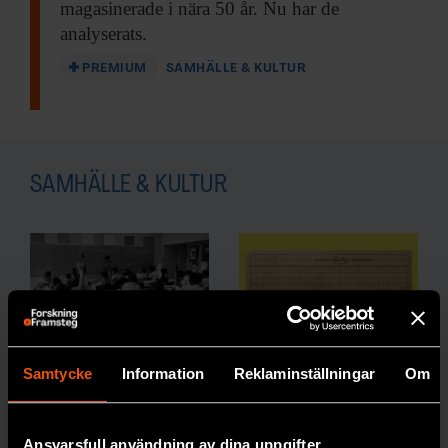
magasinerade i nära 50 år. Nu har de
analyserats.
PREMIUM
SAMHÄLLE & KULTUR
SAMHÄLLE & KULTUR
Colemans
Gallup
Samtycke
Information
Reklaminställningar
Om
rapport om
utmanade
skolan biter
bilden av
Ansvarsfull användning av dina uppgifter