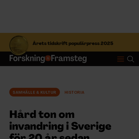
S
ö
Årets tidskrift populärpress 2025
k
e
f
Prenumerera
t
e
r
Logga in
:
SAMHÄLLE & KULTUR
HISTORIA
NYHETSBREV
Hård ton om
ÄMNEN
invandring i Sverige
för 20 år sedan