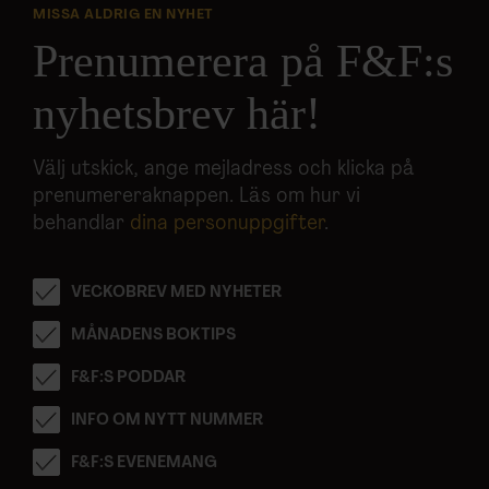
MISSA ALDRIG EN NYHET
Prenumerera på F&F:s
nyhetsbrev här!
Välj utskick, ange mejladress och klicka på
prenumereraknappen. Läs om hur vi
behandlar
dina personuppgifter
.
VECKOBREV MED NYHETER
MÅNADENS BOKTIPS
F&F:S PODDAR
INFO OM NYTT NUMMER
F&F:S EVENEMANG