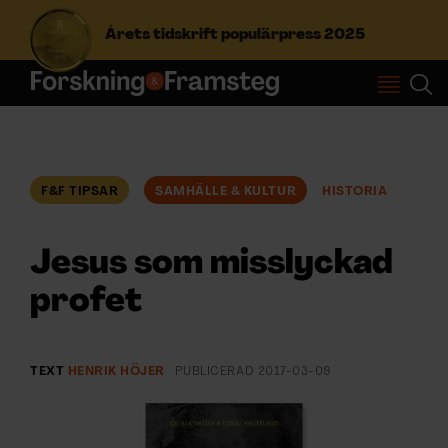
Årets tidskrift populärpress 2025
S
ö
k
e
f
F&F TIPSAR
SAMHÄLLE & KULTUR
HISTORIA
Prenumerera
t
e
r
Jesus som misslyckad
Logga in
:
profet
NYHETSBREV
TEXT
HENRIK HÖJER
PUBLICERAD
2017-03-09
ÄMNEN