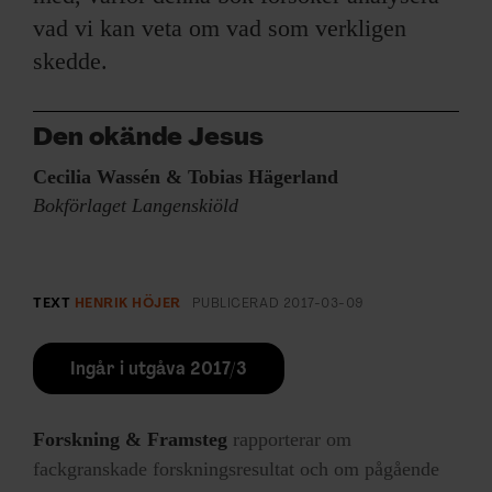
vad vi kan veta om vad som verkligen
skedde.
Den okände Jesus
Cecilia Wassén & Tobias Hägerland
Bokförlaget Langenskiöld
TEXT
HENRIK HÖJER
PUBLICERAD
2017-03-09
Ingår i utgåva 2017/3
Forskning & Framsteg
rapporterar om
fackgranskade forskningsresultat och om pågående