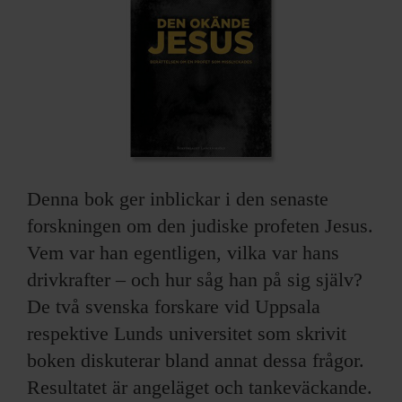
ARKIV & E-TIDNING
LYSSNA/PODD
EVENEMANG & RESOR
SHOP
Denna bok ger inblickar i den senaste
KONTAKTA F&F
forskningen om den judiske profeten Jesus.
SKRIV I F&F
Vem var han egentligen, vilka var hans
drivkrafter – och hur såg han på sig själv?
PRENUMERERA PÅ F&F
De två svenska forskare vid Uppsala
respektive Lunds universitet som skrivit
ANNONSERA I F&F
boken diskuterar bland annat dessa frågor.
Resultatet är angeläget och tankeväckande.
OM F&F