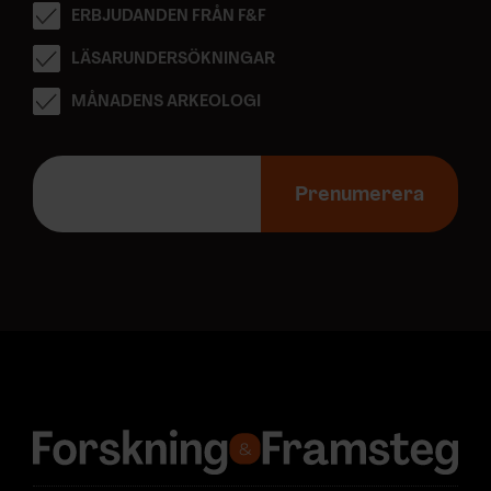
ERBJUDANDEN FRÅN F&F
LÄSARUNDERSÖKNINGAR
MÅNADENS ARKEOLOGI
E
-
Prenumerera
p
o
s
t
a
d
r
e
s
s
: