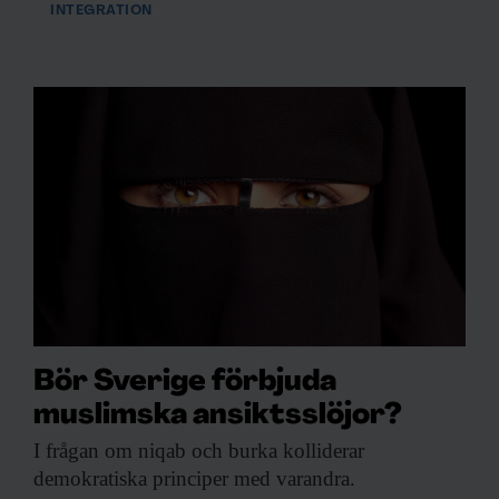
INTEGRATION
Dessa kan i sin tur kombinera informationen med annan
information som du har tillhandahållit eller som de har
samlat in när du har använt deras tjänster.
Bör Sverige förbjuda
muslimska ansiktsslöjor?
I frågan om
niqab och burka kolliderar
demokratiska principer med varandra.