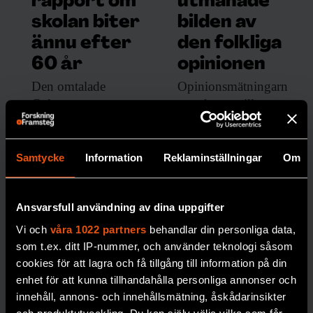
rapport om
utmanade
skolan biter
bilden av
ännu efter
den folkliga
60 år
opinionen
Den omtalade
Opinionsmätningarn
Colemanrapporten
as ankomst till
gav obekväma svar
Sverige på 1940-talet
om
gav hopp om
skolsegregationens
starkare demokrati –
Samtycke
Information
Reklaminställningar
Om
orsaker. 60 år efter
men mötte också
sin tillkomst gör den
starkt motstånd.
fortfarande avtryck i
Ansvarsfull användning av dina uppgifter
MEDIA
debatten.
Vi och
våra 1022 partners
behandlar din personliga data,
som t.ex. ditt IP-nummer, och använder teknologi såsom
SOCIOLOGI
cookies för att lagra och få tillgång till information på din
enhet för att kunna tillhandahålla personliga annonser och
innehåll, annons- och innehållsmätning, åskådarinsikter