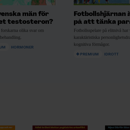
t
a
venska män för
Fotbollshjärnan 
r
t testosteron?
på att tänka para
o
m
 forskarna
olika svar om
Fotbollsspelare på elitnivå
har 
sl
nbehandling.
karaktäristiska personlighetsd
u
kognitiva förmågor.
t
IUM
HORMONER
pl
PREMIUM
IDROTT
ä
d
e
ri
n
g
a
r
n
a
i
h
o