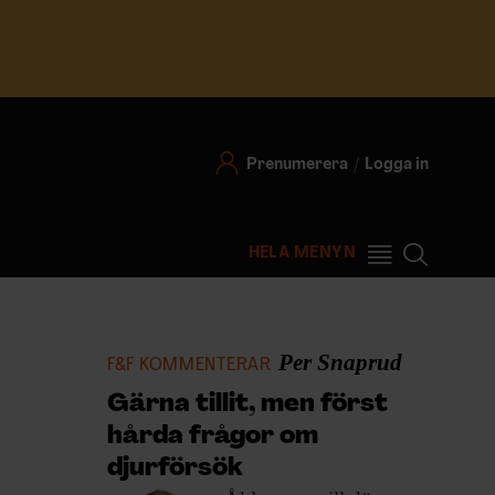
Prenumerera
Logga in
HELA MENYN
Per Snaprud
F&F KOMMENTERAR
Gärna tillit, men först
hårda frågor om
djurförsök