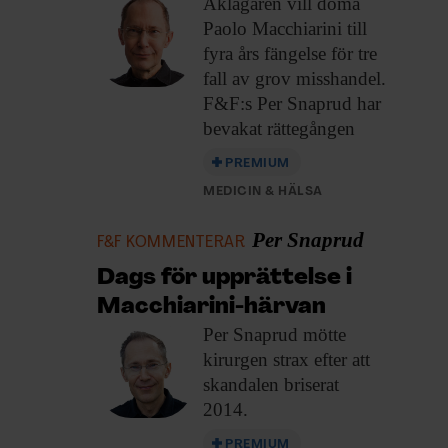
Åklagaren vill döma
Paolo Macchiarini till
fyra års fängelse för tre
fall av grov misshandel.
F&F:s Per Snaprud har
bevakat rättegången
PREMIUM
MEDICIN & HÄLSA
Per Snaprud
F&F KOMMENTERAR
Dags för upprättelse i
Macchiarini-härvan
Per Snaprud mötte
kirurgen strax efter att
skandalen briserat
2014.
PREMIUM