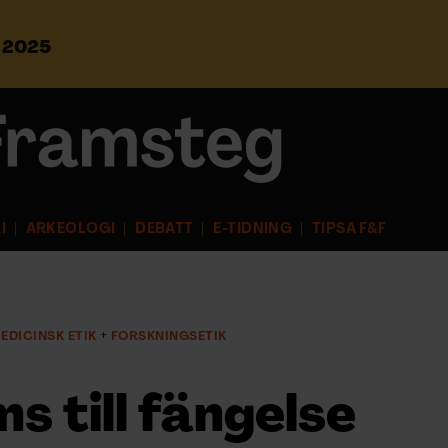
s 2025
S
ö
k
e
f
t
e
r
I
ARKEOLOGI
DEBATT
E-TIDNING
TIPSA F&F
:
EDICINSK ETIK
FORSKNINGSETIK
s till fängelse