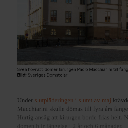
Svea hovrätt dömer kirurgen Paolo Macchiarini till fäng
Bild:
Sveriges Domstolar
Under
slutpläderingen i slutet av maj
krävde
Macchiarini skulle dömas till fyra års fän
Hurtig ansåg att kirurgen borde frias helt. 
domen blir fängelse i 2 år och 6 månader.