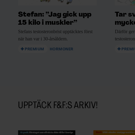
Stefan: ”Jag gick upp
Tar s
15 kilo i muskler”
mycke
Stefans testosteronbrist upptäcktes
först
Därför ger
när han var i 30-årsåldern.
testostero
PREMIUM
HORMONER
PREM
UPPTÄCK F&F:S ARKIV!