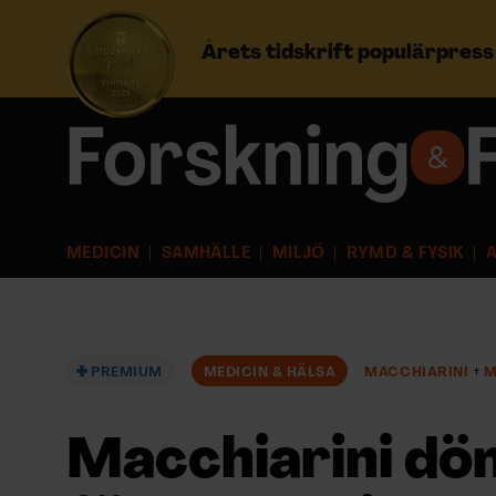
Årets tidskrift populärpres
Prenumerera
Logga in
MEDICIN
SAMHÄLLE
MILJÖ
RYMD & FYSIK
A
NYHETSBREV
ÄMNEN
PREMIUM
MEDICIN & HÄLSA
MACCHIARINI
M
ARKIV & E-TIDNING
Macchiarini döm
LYSSNA/PODD