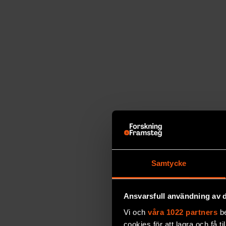
haft en förhoppning om att metoden skulle f
botas. Det utesluter dock inte att han kan ha
agerande skulle orsaka patienterna kroppssk
likgiltig inför riskens förverkligande.”
F&F I DIN MEJLBOX!
Håll dig uppdaterad med F&
Samtycke
Beställ nyhetsbrev
Ansvarsfull användning av d
Vi och
våra 1022 partners
be
cookies för att lagra och få t