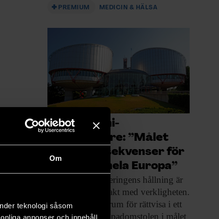
PREMIUM
MEDICIN & HÄLSA
Macchiarini­
visselblåsare: ”Målet
kan få konsekvenser för
Om
forskare i hela Europa”
Den svenska regeringens
hållning är
ohållbar och i otakt med verkligheten.
Det skriver Centrum för rättvisa i ett
änder teknologi såsom
yttrande till Europadomstolen i målet
rsonliga annonser och innehåll,