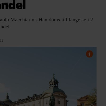
andel
Paolo Macchiarini. Han döms till fängelse i 2
andel.
21