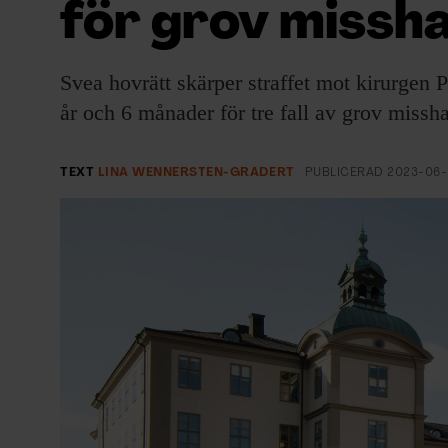
för grov missh
EVENEMANG & RESOR
SHOP
Svea hovrätt skärper straffet mot kirurgen 
år och 6 månader för tre fall av grov missh
KONTAKTA F&F
SKRIV I F&F
TEXT
LINA WENNERSTEN-GRADERT
PUBLICERAD
2023-06-
PRENUMERERA PÅ F&F
ANNONSERA I F&F
OM F&F