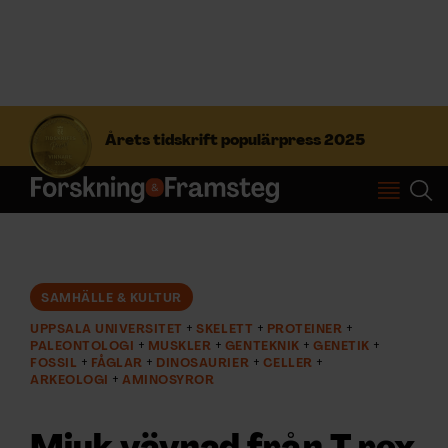
S
ö
Årets tidskrift populärpress 2025
k
e
f
Prenumerera
t
e
r
Logga in
:
SAMHÄLLE & KULTUR
UPPSALA UNIVERSITET
SKELETT
PROTEINER
NYHETSBREV
PALEONTOLOGI
MUSKLER
GENTEKNIK
GENETIK
FOSSIL
FÅGLAR
DINOSAURIER
CELLER
ARKEOLOGI
AMINOSYROR
ÄMNEN