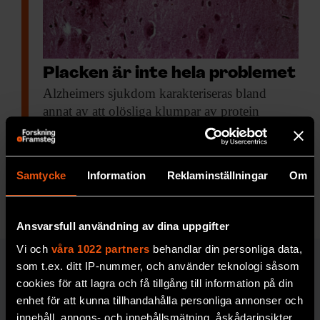
Placken är inte hela problemet
Alzheimers sjukdom karakteriseras
bland
annat av att olösliga klumpar av protein
ansamlas i hjärnan, så kallade plack. De byggs
upp av proteinbitar, bara 40–42 aminosyror
långa.
Samtycke
Information
Reklaminställningar
Om
MEDICIN & HÄLSA
Ansvarsfull användning av dina uppgifter
Vi och
våra 1022 partners
behandlar din personliga data,
som t.ex. ditt IP-nummer, och använder teknologi såsom
SAMHÄLLE & KULTUR
cookies för att lagra och få tillgång till information på din
enhet för att kunna tillhandahålla personliga annonser och
innehåll, annons- och innehållsmätning, åskådarinsikter