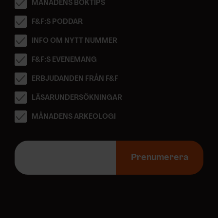
MÅNADENS BOKTIPS
F&F:S PODDAR
INFO OM NYTT NUMMER
F&F:S EVENEMANG
ERBJUDANDEN FRÅN F&F
LÄSARUNDERSÖKNINGAR
MÅNADENS ARKEOLOGI
E
-
Prenumerera
p
o
s
t
a