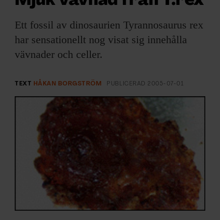
Mjuk vävnad från T.rex
ARKIV & E-TIDNING
Ett fossil av dinosaurien Tyrannosaurus rex
LYSSNA/PODD
har sensationellt nog visat sig innehålla
vävnader och celler.
EVENEMANG & RESOR
SHOP
TEXT
HÅKAN BORGSTRÖM
PUBLICERAD
2005-07-01
KONTAKTA F&F
SKRIV I F&F
PRENUMERERA PÅ F&F
ANNONSERA I F&F
OM F&F