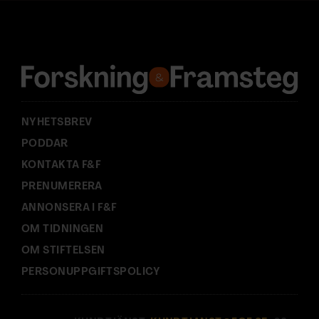
d
r
e
s
s
:
NYHETSBREV
PODDAR
KONTAKTA F&F
PRENUMERERA
ANNONSERA I F&F
OM TIDNINGEN
OM STIFTELSEN
PERSONUPPGIFTSPOLICY