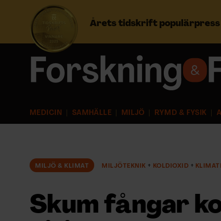
Årets tidskrift populärpres
Prenumerera
Logga in
MEDICIN
SAMHÄLLE
MILJÖ
RYMD & FYSIK
A
NYHETSBREV
ÄMNEN
MILJÖ & KLIMAT
MILJÖTEKNIK
KOLDIOXID
KLIMAT
ARKIV & E-TIDNING
Skum fångar ko
LYSSNA/PODD