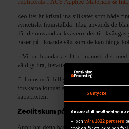
publicerats i ACS Applied Materials & Int
Zeoliter är kristallina silikater som både f
syntetiskt framställda. Idag används de blan
där de omvandlar kväveoxider till kvävgas ge
gaser på liknande sätt som de kan fånga ko
− Vi har blandat zeoliter i nanostorlek med 
väldigt bra, berättar Walter Rosas Arbelae
Cellulosan är billig och förnybar, och zeoli
forskarna kunnat använda samma skum 40 g
Samtycke
kapaciteten.
Zeolitskum på skorstenen
Ansvarsfull användning av d
Vi och
våra 1022 partners
be
Ännu har detta bara testats i laboratorieska
cookies för att lagra och få t