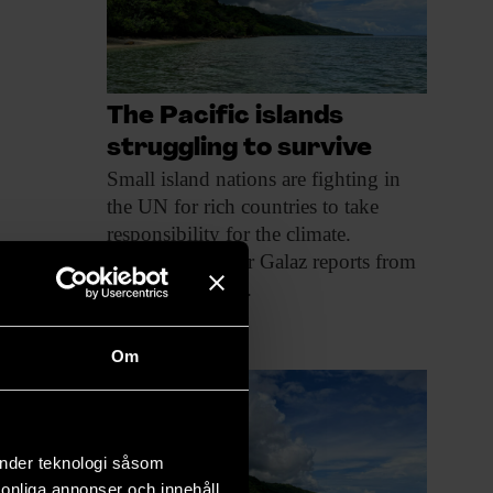
The Pacific islands
struggling to survive
Small island nations
are fighting in
the UN for rich countries to take
responsibility for the climate.
Researcher Victor Galaz reports from
Vanuatu and Fiji.
MILJÖ & KLIMAT
Om
änder teknologi såsom
rsonliga annonser och innehåll,