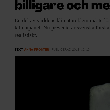
billigare och me
EVENEMANG & RESOR
SHOP
En del av världens klimatproblem måste lös
klimatpanel. Nu presenterar svenska forskar
KONTAKTA F&F
realistiskt.
SKRIV I F&F
TEXT
ANNA FROSTER
PUBLICERAD
2019-12-13
PRENUMERERA PÅ F&F
ANNONSERA I F&F
OM F&F