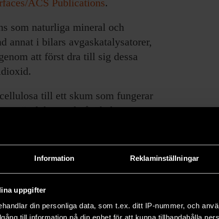
erfaces/ACS Publications
.
inns som naturliga mineral och
d annat i bilars avgaskatalysatorer,
nom att först dra till sig dessa
ldioxid.
cellulosa till ett skum som fungerar
z som är doktorand på Chalmers.
terna kan återanvändas. I labbet har
ånger utan att tappa så mycket av
Information
Reklaminställningar
ina uppgifter
handlar din personliga data, som t.ex. ditt IP-nummer, och anv
la men tanken är att filter med
illgång till information på din enhet för att kunna tillhandahålla pe