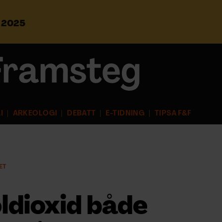
s 2025
S
ö
k
e
f
t
e
r
I
ARKEOLOGI
DEBATT
E-TIDNING
TIPSA F&F
:
ET
ldioxid både