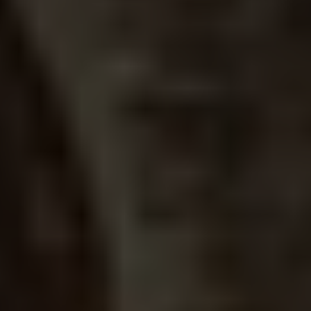
Dessa kan i sin tur kombinera informationen med annan
information som du har tillhandahållit eller som de har
samlat in när du har använt deras tjänster.