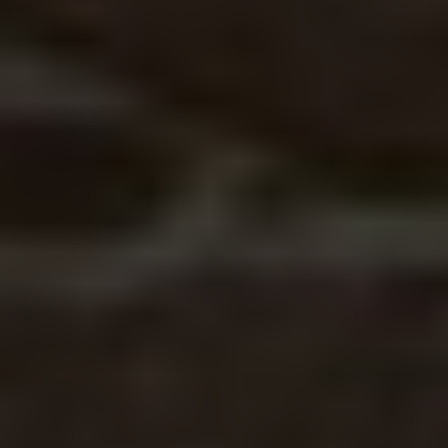
ARKIV & E-TIDNING
LYSSNA/PODD
EVENEMANG & RESOR
SHOP
KONTAKTA F&F
SKRIV I F&F
PRENUMERERA PÅ F&F
ANNONSERA I F&F
OM F&F