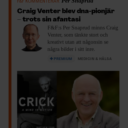
Per Snaprud
F&F KOMMENTERAR
Craig Venter blev dna-pionjär
– trots sin afantasi
F&F:s Per Snaprud
minns Craig
Venter, som tänkte stort och
kreativt utan att någonsin se
några bilder i sitt inre.
PREMIUM
MEDICIN & HÄLSA