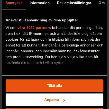
Samtycke
Information
Reklaminställningar
Om
Ansvarsfull användning av dina uppgifter
Vi och
våra 1022 partners
behandlar din personliga data,
som t.ex. ditt IP-nummer, och använder teknologi såsom
Robert:
cookies för att lagra och få tillgång till information på din
”Jag är
enhet för att kunna tillhandahålla personliga annonser och
tacksam
innehåll, annons- och innehållsmätning, åskådarinsikter
över att
och produktutveckling. Du kan själv välja vilka som får
använda din data och i vilka syften.
sexlivet
återställde
Med din tillåtelse skulle vi även vilja:
s”
Samla in information om din geografiska plats
Tillåt alla
Testosteronbrist
som kan ha en noggrannhet på upp till flera meter
Identifiera din enhet genom att aktivt skanna den
gjorde att
Robert
för specifika kännetecken (fingeravtryck)
kände sig deprimerad
Anpassa
och tappade ork och
Ta reda på mer om hur dina personliga uppgifter