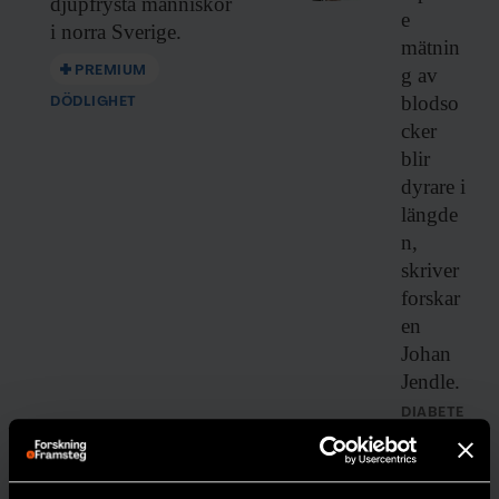
djupfrysta människor
e
i norra Sverige.
mätnin
PREMIUM
g av
blodso
DÖDLIGHET
cker
blir
dyrare i
längde
n,
skriver
forskar
en
Johan
Jendle.
DIABETE
S