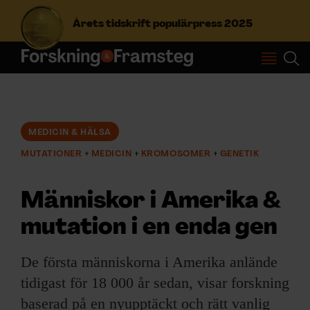
Årets tidskrift populärpress 2025
S
ö
k
e
f
MEDICIN & HÄLSA
Prenumerera
t
MUTATIONER
MEDICIN
KROMOSOMER
GENETIK
e
r
Logga in
:
Människor i Amerika &
mutation i en enda gen
NYHETSBREV
De första människorna i Amerika anlände
ÄMNEN
tidigast för 18 000 år sedan, visar forskning
baserad på en nyupptäckt och rätt vanlig