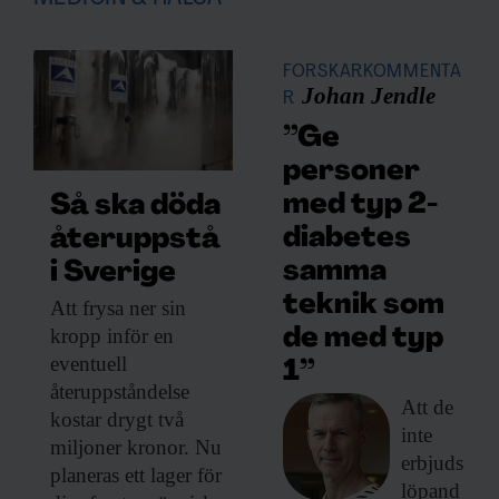
FORSKARKOMMENTA
Johan Jendle
R
”Ge
personer
med typ 2-
Så ska döda
diabetes
återuppstå
samma
i Sverige
teknik som
Att frysa ner
sin
kropp inför en
de med typ
eventuell
1”
återuppståndelse
Att de
kostar drygt två
inte
miljoner kronor. Nu
erbjuds
planeras ett lager för
löpand