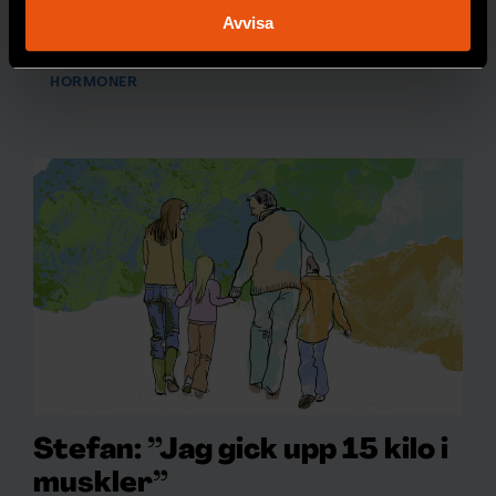
sexlust.
behandlas och ställ in dina preferenser i
detaljsektionen
.
Avvisa
Du kan ändra eller dra tillbaka ditt samtycke när som
PREMIUM
helst från cookie-förklaringen.
HORMONER
Vi använder enhetsidentifierare för att anpassa innehållet
och annonserna till användarna, tillhandahålla funktioner
för sociala medier och analysera vår trafik. Vi
vidarebefordrar även sådana identifierare och annan
information från din enhet till de sociala medier och
annons- och analysföretag som vi samarbetar med.
Dessa kan i sin tur kombinera informationen med annan
information som du har tillhandahållit eller som de har
samlat in när du har använt deras tjänster.
Stefan: ”Jag gick upp 15 kilo i
muskler”