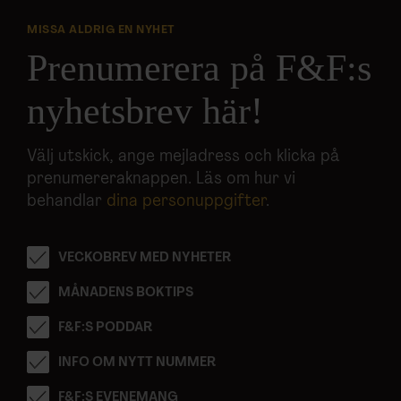
MISSA ALDRIG EN NYHET
Prenumerera på F&F:s
nyhetsbrev här!
Välj utskick, ange mejladress och klicka på
prenumereraknappen. Läs om hur vi
behandlar
dina personuppgifter
.
VECKOBREV MED NYHETER
MÅNADENS BOKTIPS
F&F:S PODDAR
INFO OM NYTT NUMMER
F&F:S EVENEMANG