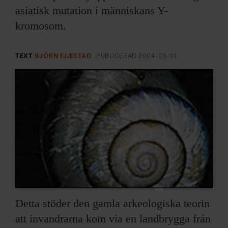
ARKIV & E-TIDNING
asiatisk mutation i människans Y-
kromosom.
LYSSNA/PODD
EVENEMANG & RESOR
TEXT
BJÖRN FJÆSTAD
PUBLICERAD
2004-03-01
SHOP
KONTAKTA F&F
SKRIV I F&F
PRENUMERERA PÅ F&F
ANNONSERA I F&F
Detta stöder den gamla arkeologiska teorin
att invandrarna kom via en landbrygga från
OM F&F