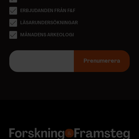
ERBJUDANDEN FRÅN F&F
LÄSARUNDERSÖKNINGAR
MÅNADENS ARKEOLOGI
E
-
Prenumerera
p
o
s
t
a
d
r
e
s
s