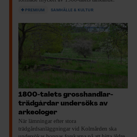
PREMIUM
SAMHÄLLE & KULTUR
1800-talets gross­handlar­
trädgårdar undersöks av
arkeologer
När lämningar efter
stora
trädgårdsanläggningar vid Kolmården ska
undersökas hoppas forskarna på att hitta äldre