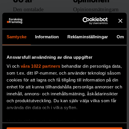
60 år
opinionen
Den omtalade
Opinionsmätningarn
Colemanrapporten
as ankomst till
gav obekväma svar
Sverige på 1940-talet
om
gav hopp om
Samtycke
Information
Reklaminställningar
Om
skolsegregationens
starkare demokrati –
orsaker. 60 år efter
men mötte också
sin tillkomst gör den
starkt motstånd.
Ansvarsfull användning av dina uppgifter
fortfarande avtryck i
MEDIA
Vi och
våra 1022 partners
behandlar din personliga data,
debatten.
som t.ex. ditt IP-nummer, och använder teknologi såsom
SOCIOLOGI
cookies för att lagra och få tillgång till information på din
enhet för att kunna tillhandahålla personliga annonser och
innehåll, annons- och innehållsmätning, åskådarinsikter
och produktutveckling. Du kan själv välja vilka som får
använda din data och i vilka syften.
Med din tillåtelse skulle vi även vilja: