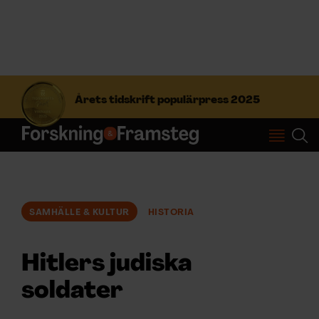
S
ö
Årets tidskrift populärpress 2025
k
e
f
Prenumerera
t
e
r
Logga in
:
SAMHÄLLE & KULTUR
HISTORIA
NYHETSBREV
Hitlers judiska
ÄMNEN
soldater