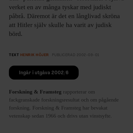
verket en av många tyskar med judiskt
påbrå. Däremot är det en långlivad skröna
att Hitler själv skulle ha varit av judisk
börd.
TEXT
HENRIK HÖJER
PUBLICERAD
2002-09-01
Ingår i utgåva 2002/6
Forskning & Framsteg
rapporterar om
fackgranskade forskningsresultat och om pågående
forskning. Forskning & Framsteg har bevakat
vetenskap sedan 1966 och drivs utan vinstsyfte.