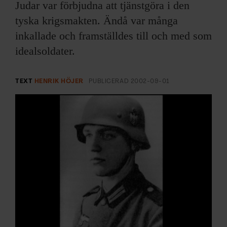
ARKIV & E-TIDNING
Judar var förbjudna att tjänstgöra i den
tyska krigsmakten. Ändå var många
LYSSNA/PODD
inkallade och framställdes till och med som
idealsoldater.
EVENEMANG & RESOR
TEXT
HENRIK HÖJER
PUBLICERAD
2002-09-01
SHOP
KONTAKTA F&F
SKRIV I F&F
PRENUMERERA PÅ F&F
ANNONSERA I F&F
OM F&F