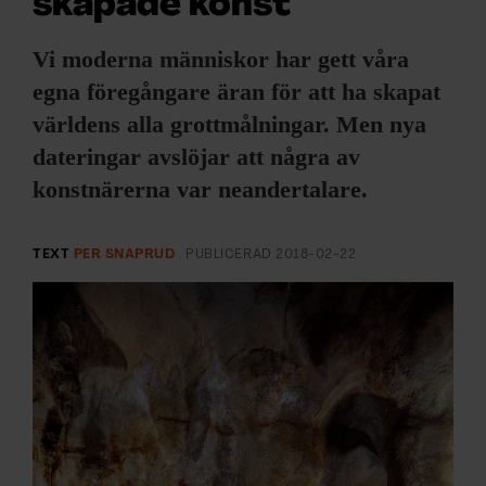
skapade konst
ARKIV & E-TIDNING
Vi moderna människor har gett våra
LYSSNA/PODD
egna föregångare äran för att ha skapat
världens alla grottmålningar. Men nya
EVENEMANG & RESOR
dateringar avslöjar att några av
SHOP
konstnärerna var neandertalare.
KONTAKTA F&F
TEXT
PER SNAPRUD
PUBLICERAD
2018-02-22
SKRIV I F&F
PRENUMERERA PÅ F&F
ANNONSERA I F&F
OM F&F