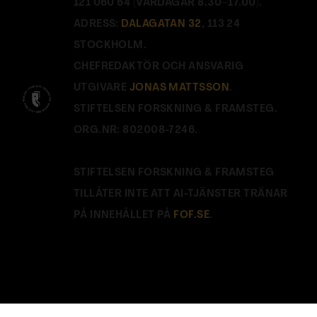
121 060 64 (VARDAGAR 8.30–17.00).
ADRESS:
DALAGATAN 32
, 113 24
STOCKHOLM.
CHEFREDAKTÖR OCH ANSVARIG
UTGIVARE
JONAS MATTSSON
.
STIFTELSEN FORSKNING & FRAMSTEG.
ORG.NR: 802008-7246.
STIFTELSEN FORSKNING & FRAMSTEG
TILLÅTER INTE ATT AI-TJÄNSTER TRÄNAR
PÅ INNEHÅLLET PÅ
FOF.SE
.