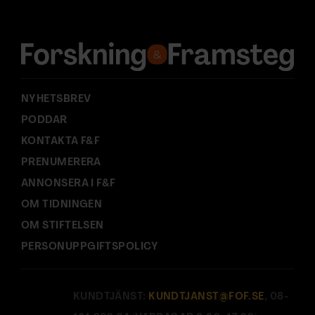
r
e
s
s
:
NYHETSBREV
PODDAR
KONTAKTA F&F
PRENUMERERA
ANNONSERA I F&F
OM TIDNINGEN
OM STIFTELSEN
PERSONUPPGIFTSPOLICY
KUNDTJÄNST:
KUNDTJANST@FOF.SE
, 08-