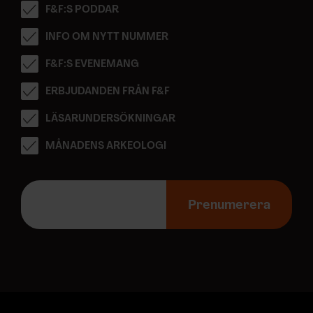
F&F:S PODDAR
INFO OM NYTT NUMMER
F&F:S EVENEMANG
ERBJUDANDEN FRÅN F&F
LÄSARUNDERSÖKNINGAR
MÅNADENS ARKEOLOGI
E
-
Prenumerera
p
o
s
t
a
d