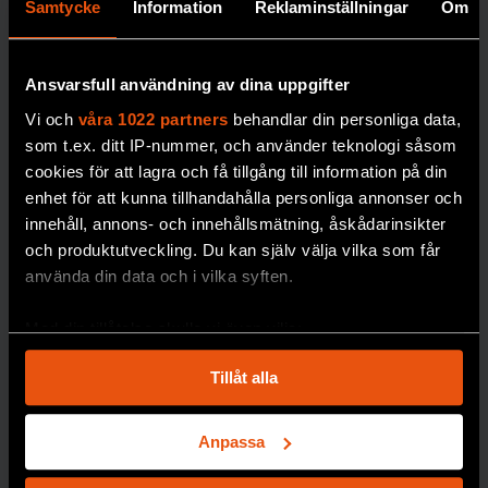
Samtycke
Information
Reklaminställningar
Om
Ansvarsfull användning av dina uppgifter
Colemans
Gallup
Vi och
våra 1022 partners
behandlar din personliga data,
rapport om
utmanade
som t.ex. ditt IP-nummer, och använder teknologi såsom
skolan biter
bilden av
cookies för att lagra och få tillgång till information på din
ännu efter
den folkliga
enhet för att kunna tillhandahålla personliga annonser och
60 år
opinionen
innehåll, annons- och innehållsmätning, åskådarinsikter
och produktutveckling. Du kan själv välja vilka som får
Den omtalade
Opinionsmätningarn
använda din data och i vilka syften.
Colemanrapporten
as ankomst till
gav obekväma svar
Sverige på 1940-talet
Med din tillåtelse skulle vi även vilja:
om
gav hopp om
Samla in information om din geografiska plats
skolsegregationens
starkare demokrati –
Tillåt alla
som kan ha en noggrannhet på upp till flera meter
orsaker. 60 år efter
men mötte också
Identifiera din enhet genom att aktivt skanna den
sin tillkomst gör den
starkt motstånd.
för specifika kännetecken (fingeravtryck)
Anpassa
fortfarande avtryck i
MEDIA
Ta reda på mer om hur dina personliga uppgifter
debatten.