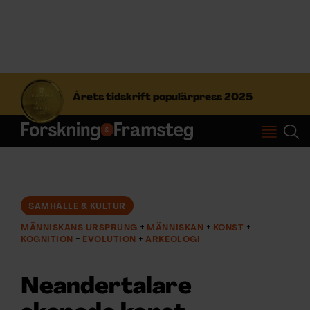
S
ö
Årets tidskrift populärpress 2025
k
e
f
Prenumerera
t
e
r
Logga in
:
SAMHÄLLE & KULTUR
MÄNNISKANS URSPRUNG
MÄNNISKAN
KONST
NYHETSBREV
KOGNITION
EVOLUTION
ARKEOLOGI
ÄMNEN
Neandertalare