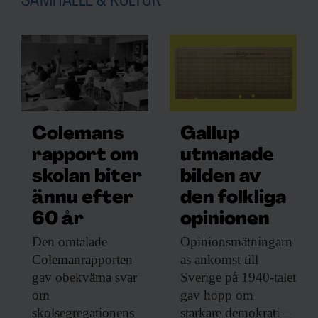
SAMHÄLLE & KULTUR
Colemans
Gallup
rapport om
utmanade
skolan biter
bilden av
ännu efter
den folkliga
60 år
opinionen
Den omtalade
Opinionsmätningarn
Colemanrapporten
as ankomst till
gav obekväma svar
Sverige på 1940-talet
om
gav hopp om
skolsegregationens
starkare demokrati –