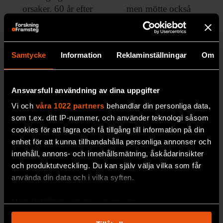
orsaker. 60 år efter
men mötte också
sin tillkomst gör den
starkt motstånd.
fortfarande avtryck i
MEDIA
debatten.
Samtycke
Information
Reklaminställningar
Om
SOCIOLOGI
Ansvarsfull användning av dina uppgifter
Vi och
våra 1022 partners
behandlar din personliga data,
som t.ex. ditt IP-nummer, och använder teknologi såsom
cookies för att lagra och få tillgång till information på din
enhet för att kunna tillhandahålla personliga annonser och
innehåll, annons- och innehållsmätning, åskådarinsikter
”Förbjud alla
och produktutveckling. Du kan själv välja vilka som får
använda din data och i vilka syften.
religiösa
symboler –
Med din tillåtelse skulle vi även vilja:
inte bara
Samla in information om din geografiska plats