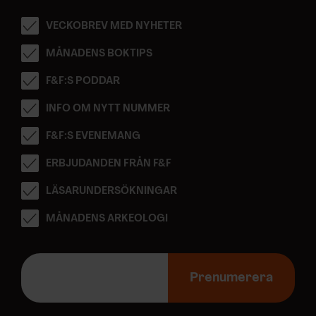
VECKOBREV MED NYHETER
MÅNADENS BOKTIPS
F&F:S PODDAR
INFO OM NYTT NUMMER
F&F:S EVENEMANG
ERBJUDANDEN FRÅN F&F
LÄSARUNDERSÖKNINGAR
MÅNADENS ARKEOLOGI
E
-
Prenumerera
p
o