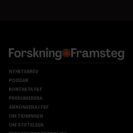
s
t
a
d
r
e
s
s
:
NYHETSBREV
PODDAR
KONTAKTA F&F
PRENUMERERA
ANNONSERA I F&F
OM TIDNINGEN
OM STIFTELSEN