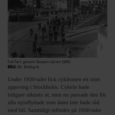
ARKIV & E-TIDNING
LYSSNA/PODD
EVENEMANG & RESOR
SHOP
KONTAKTA F&F
Full fart genom Slussen våren 1940.
Bild:
IBL Bildbyrå
SKRIV I F&F
Under 1930-talet fick cyklismen ett stort
PRENUMERERA PÅ F&F
uppsving i Stockholm. Cykeln hade
tidigare räknats ut, men nu passade den för
ANNONSERA I F&F
alla nyinflyttade som ännu inte hade råd
med bil. Samtidigt infördes på 1930-talet
OM F&F