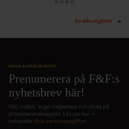
Se alla utgåvor
MISSA ALDRIG EN NYHET
Prenumerera på F&F:s
nyhetsbrev här!
Välj utskick, ange mejladress och klicka på
prenumereraknappen. Läs om hur vi
behandlar
dina personuppgifter
.