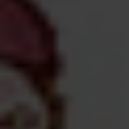
ARKIV & E-TIDNING
LYSSNA/PODD
EVENEMANG & RESOR
SHOP
KONTAKTA F&F
SKRIV I F&F
PRENUMERERA PÅ F&F
ANNONSERA I F&F
OM F&F