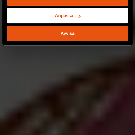
Identifiera din enhet genom att aktivt skanna den
för specifika kännetecken (fingeravtryck)
Anpassa
Ta reda på mer om hur dina personliga uppgifter
behandlas och ställ in dina preferenser i
detaljsektionen
.
Avvisa
Du kan ändra eller dra tillbaka ditt samtycke när som
helst från cookie-förklaringen.
Vi använder enhetsidentifierare för att anpassa innehållet
och annonserna till användarna, tillhandahålla funktioner
för sociala medier och analysera vår trafik. Vi
vidarebefordrar även sådana identifierare och annan
information från din enhet till de sociala medier och
annons- och analysföretag som vi samarbetar med.
Dessa kan i sin tur kombinera informationen med annan
information som du har tillhandahållit eller som de har
samlat in när du har använt deras tjänster.