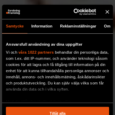
Samtycke
Information
Reklaminställningar
Om
Ansvarsfull användning av dina uppgifter
Vi och
våra 1022 partners
behandlar din personliga data,
som t.ex. ditt IP-nummer, och använder teknologi såsom
cookies för att lagra och få tillgång till information på din
enhet för att kunna tillhandahålla personliga annonser och
innehåll, annons- och innehållsmätning, åskådarinsikter
och produktutveckling. Du kan själv välja vilka som får
använda din data och i vilka syften.
Med din tillåtelse skulle vi även vilja:
Samla in information om din geografiska plats
Tillåt alla
som kan ha en noggrannhet på upp till flera meter