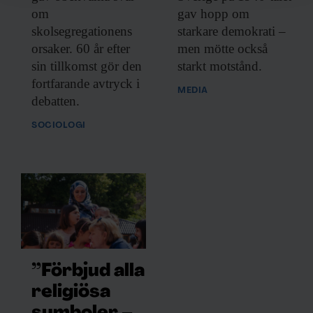
för sociala medier och analysera vår trafik. Vi
om
gav hopp om
vidarebefordrar även sådana identifierare och annan
skolsegregationens
starkare demokrati –
information från din enhet till de sociala medier och
orsaker. 60 år efter
men mötte också
annons- och analysföretag som vi samarbetar med.
sin tillkomst gör den
starkt motstånd.
Dessa kan i sin tur kombinera informationen med annan
fortfarande avtryck i
information som du har tillhandahållit eller som de har
MEDIA
debatten.
samlat in när du har använt deras tjänster.
SOCIOLOGI
”Förbjud alla
religiösa