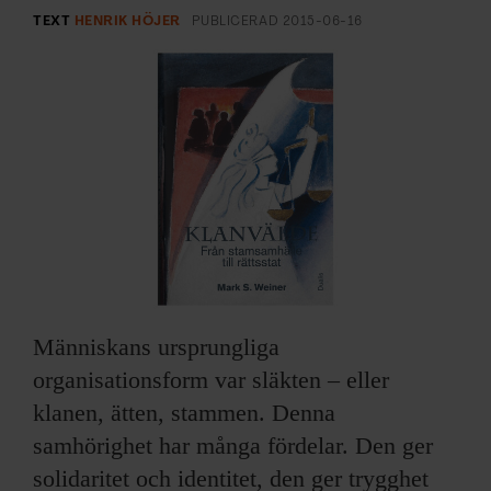
ARKIV & E-TIDNING
TEXT
HENRIK HÖJER
PUBLICERAD
2015-06-16
LYSSNA/PODD
EVENEMANG & RESOR
SHOP
KONTAKTA F&F
SKRIV I F&F
Människans ursprungliga
PRENUMERERA PÅ F&F
organisationsform var släkten – eller
klanen, ätten, stammen. Denna
ANNONSERA I F&F
samhörighet har många fördelar. Den ger
solidaritet och identitet, den ger trygghet
OM F&F