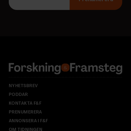
p
o
s
t
a
d
r
e
s
s
:
NYHETSBREV
PODDAR
KONTAKTA F&F
PRENUMERERA
ANNONSERA I F&F
OM TIDNINGEN