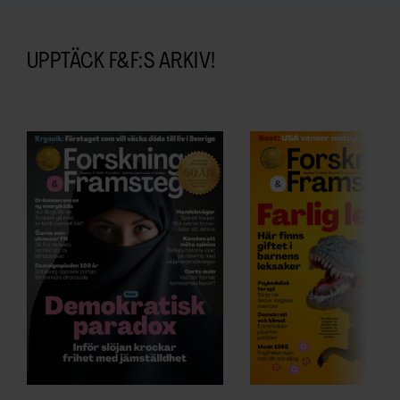
UPPTÄCK F&F:S ARKIV!