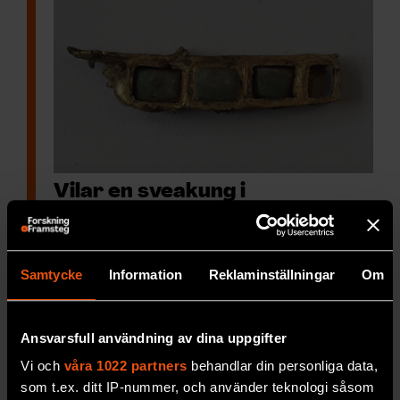
Vilar en sveakung i
Brunnshögen? ”I klass med
Gamla Uppsala”
Fynden från gravhögen
utanför Uppsala låg
Samtycke
Information
Reklaminställningar
Om
magasinerade i nära 50 år. Nu har de
analyserats.
Ansvarsfull användning av dina uppgifter
PREMIUM
SAMHÄLLE & KULTUR
Vi och
våra 1022 partners
behandlar din personliga data,
som t.ex. ditt IP-nummer, och använder teknologi såsom