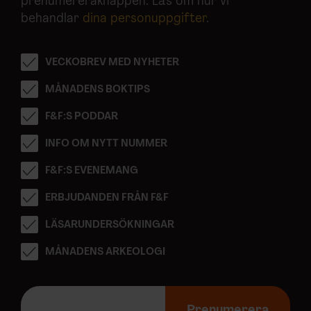
prenumereraknappen. Läs om hur vi
behandlar
dina personuppgifter
.
VECKOBREV MED NYHETER
MÅNADENS BOKTIPS
F&F:S PODDAR
INFO OM NYTT NUMMER
F&F:S EVENEMANG
ERBJUDANDEN FRÅN F&F
LÄSARUNDERSÖKNINGAR
MÅNADENS ARKEOLOGI
E
-
Prenumerera