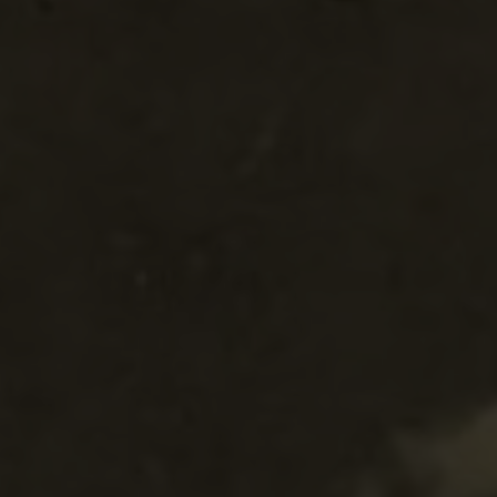
EVENEMANG & RESOR
SHOP
KONTAKTA F&F
SKRIV I F&F
PRENUMERERA PÅ F&F
ANNONSERA I F&F
OM F&F