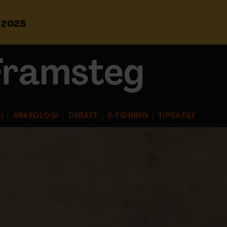
s 2025
S
ö
k
e
f
t
e
r
I
ARKEOLOGI
DEBATT
E-TIDNING
TIPSA F&F
: