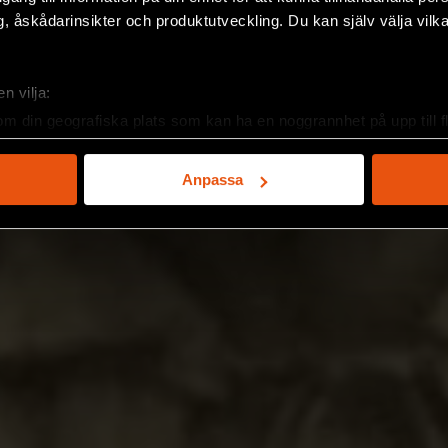
, åskådarinsikter och produktutveckling. Du kan själv välja vilk
n vilja:
om din geografiska plats som kan ha en noggrannhet på upp till f
genom att aktivt skanna den för specifika kännetecken (fingeravt
rsonliga uppgifter behandlas och ställ in dina preferenser i
deta
Anpassa
ke när som helst från cookie-förklaringen.
e för att anpassa innehållet och annonserna till användarna, tillh
vår trafik. Vi vidarebefordrar även sådana identifierare och anna
nnons- och analysföretag som vi samarbetar med. Dessa kan i sin
har tillhandahållit eller som de har samlat in när du har använt 