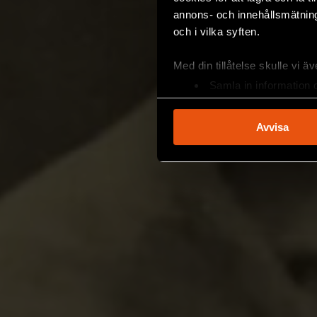
annons- och innehållsmätning
och i vilka syften.
Med din tillåtelse skulle vi äve
Samla in information 
Identifiera din enhet 
Ta reda på mer om hur dina pe
Avvisa
eller dra tillbaka ditt samtyc
Vi använder enhetsidentifierar
sociala medier och analysera 
till de sociala medier och a
med annan information som du 