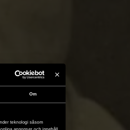
Om
änder teknologi såsom
rsonliga annonser och innehåll,