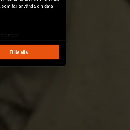
a som får använda din data
lera meter
ryck)
ljsektionen
. Du kan ändra
Tillåt alla
andahålla funktioner för
n information från din enhet
 tur kombinera informationen
deras tjänster.