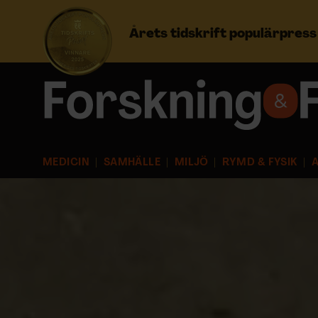
Årets tidskrift populärpres
Prenumerera
Logga in
MEDICIN
SAMHÄLLE
MILJÖ
RYMD & FYSIK
A
NYHETSBREV
ÄMNEN
ARKIV & E-TIDNING
LYSSNA/PODD