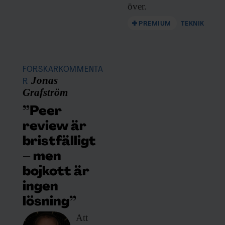
över.
PREMIUM
TEKNIK
FORSKARKOMMENTA
Jonas
R
Grafström
”Peer
review är
bristfälligt
– men
bojkott är
ingen
lösning”
Att