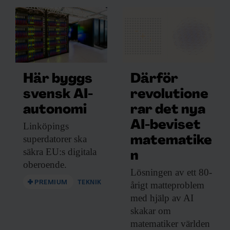
Här byggs
Därför
svensk AI-
revolutione
autonomi
rar det nya
AI-beviset
Linköpings
superdatorer ska
matematike
säkra EU:s digitala
n
oberoende.
Lösningen av ett
80-
PREMIUM
TEKNIK
årigt matteproblem
med hjälp av AI
skakar om
matematiker världen