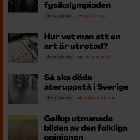
fysikolympiaden
PREMIUM
RYMD & FYSIK
Hur vet man att en
art är utrotad?
PREMIUM
MILJÖ & KLIMAT
Så ska döda
återuppstå i Sverige
PREMIUM
MEDICIN & HÄLSA
Gallup utmanade
bilden av den folkliga
opinionen