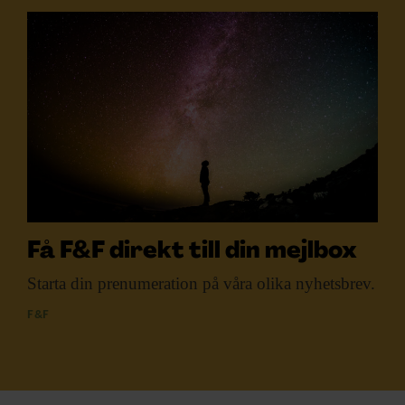
Få F&F direkt till din mejlbox
Starta din prenumeration
på våra olika nyhetsbrev.
F&F