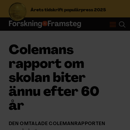
Årets tidskrift populärpress 2025
S
ö
k
Colemans
e
f
Prenumerera
rapport om
t
e
r
skolan biter
Logga in
:
ännu efter 60
NYHETSBREV
år
ÄMNEN
DEN OMTALADE COLEMANRAPPORTEN