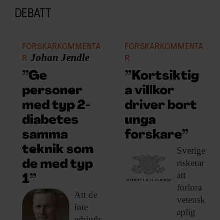
DEBATT
FORSKARKOMMENTA
FORSKARKOMMENTA
Johan Jendle
R
R
”Ge
”Kortsiktig
personer
a villkor
med typ 2-
driver bort
diabetes
unga
samma
forskare”
teknik som
Sverige
riskerar
de med typ
att
1”
förlora
Att de
vetensk
inte
aplig
erbjuds