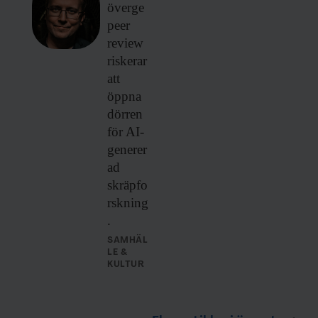
överge
peer
review
riskerar
att
öppna
dörren
för AI-
generer
ad
skräpfo
rskning
.
SAMHÄL
LE &
KULTUR