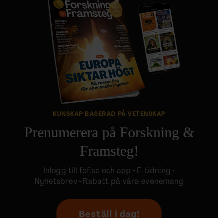
KUNSKAP BASERAD PÅ VETENSKAP
Prenumerera på Forskning &
Framsteg!
Inlogg till
fof.se
och app •
E-tidning
•
Nyhetsbrev • Rabatt på våra evenemang
Beställ i dag!