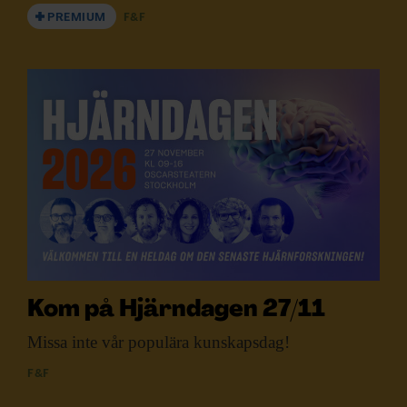
PREMIUM
F&F
Kom på Hjärndagen 27/11
Missa inte vår
populära kunskapsdag!
F&F