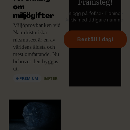
Framsteg!
om
Inlogg på
fof.se
• Tidning •
miljögifter
Arkiv med tidigare nummer
Miljöprovbanken vid
Naturhistoriska
riksmuseet är en av
Beställ i dag!
världens äldsta och
mest omfattande. Nu
behöver den byggas
ut.
PREMIUM
GIFTER