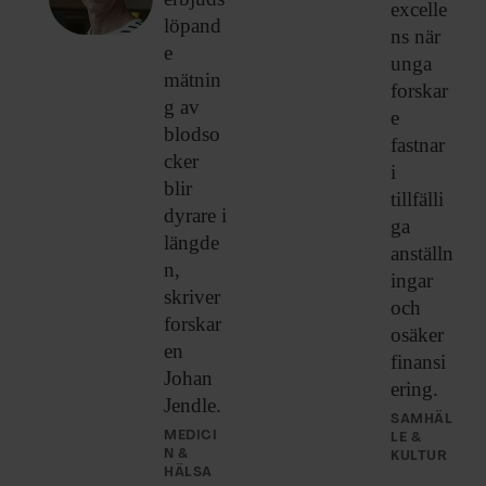
excelle
löpand
ns när
e
unga
mätnin
forskar
g av
e
blodso
fastnar
cker
i
blir
tillfälli
dyrare i
ga
längde
anställn
n,
ingar
skriver
och
forskar
osäker
en
finansi
Johan
ering.
Jendle.
SAMHÄL
MEDICI
LE &
N &
KULTUR
HÄLSA