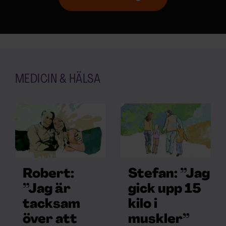
MEDICIN & HÄLSA
Robert:
Stefan: ”Jag
”Jag är
gick upp 15
tacksam
kilo i
över att
muskler”