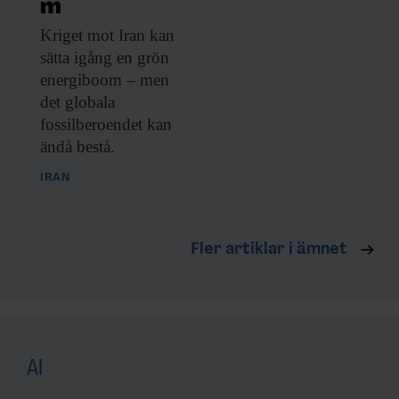
m
Kriget mot Iran
kan
sätta igång en grön
energiboom – men
det globala
fossilberoendet kan
ändå bestå.
IRAN
Fler artiklar i ämnet
AI