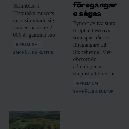
föregångar
Skinnbitar i
Historiska
museets
e sågas
magasin visade sig
Fyndet av två
stora
vara en närmare 2
stolphål beskrivs
000 år gammal sko.
som spår från en
föregångare till
PREMIUM
Stonehenge. Men
SAMHÄLLE & KULTUR
oberoende
arkeologer är
skeptiska till teorin.
PREMIUM
SAMHÄLLE & KULTUR