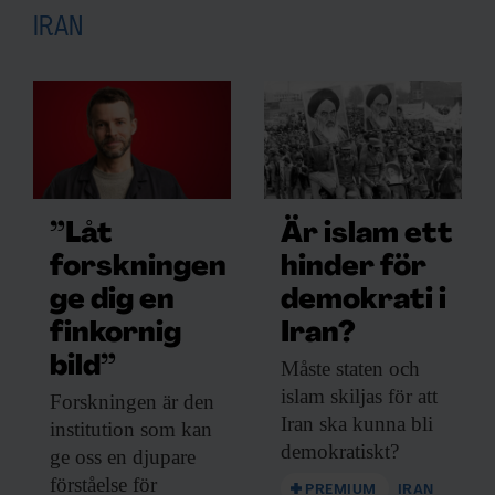
IRAN
”Låt
Är islam ett
forskningen
hinder för
ge dig en
demokrati i
finkornig
Iran?
bild”
Måste staten och
islam skiljas för att
Forskningen är den
Iran ska kunna bli
institution som kan
demokratiskt?
ge oss en djupare
förståelse för
PREMIUM
IRAN