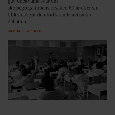
gav obekväma svar om
ARKIV & E-TIDNING
skolsegregationens orsaker. 60 år efter sin
tillkomst gör den fortfarande avtryck i
LYSSNA/PODD
debatten.
EVENEMANG & RESOR
SAMHÄLLE & KULTUR
SHOP
KONTAKTA F&F
SKRIV I F&F
PRENUMERERA PÅ F&F
ANNONSERA I F&F
OM F&F