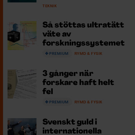
TEKNIK
Så stöttas ultratätt
väte av
forskningssystemet
PREMIUM
RYMD & FYSIK
3 gånger när
forskare haft helt
fel
PREMIUM
RYMD & FYSIK
Svenskt guld i
internationella