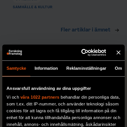
SAMHÄLLE & KULTUR
Fler artiklar i ämnet
FRÅGOR + SVAR
Samtycke
Information
Reklaminställningar
Om
Ansvarsfull användning av dina uppgifter
Vi och
våra 1022 partners
behandlar din personliga data,
som t.ex. ditt IP-nummer, och använder teknologi såsom
cookies för att lagra och få tillgång till information på din
enhet för att kunna tillhandahålla personliga annonser och
Varför kliar
Vad får
innehåll, annons- och innehållsmätning, åskådarinsikter